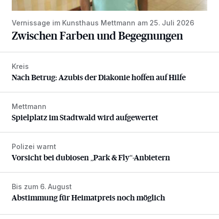
Vernissage im Kunsthaus Mettmann am 25. Juli 2026
Zwischen Farben und Begegnungen
Kreis
Nach Betrug: Azubis der Diakonie hoffen auf Hilfe
Nach Betrug: Azubis der Diakonie hoffen auf Hilfe
Mettmann
Spielplatz im Stadtwald wird aufgewertet
Spielplatz im Stadtwald wird aufgewertet
Polizei warnt
Vorsicht bei dubiosen „Park & Fly“-Anbietern
Vorsicht bei dubiosen „Park & Fly“-Anbietern
Bis zum 6. August
Abstimmung für Heimatpreis noch möglich
Abstimmung für Heimatpreis noch möglich