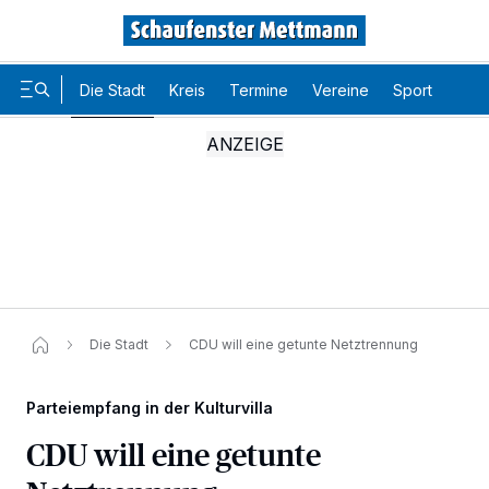
Die Stadt
Kreis
Termine
Vereine
Sport
Karr
Die Stadt
CDU will eine getunte Netztrennung
Parteiempfang in der Kulturvilla
CDU will eine getunte