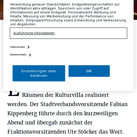
Verwendung genauer Standortdaten. Endgeräteeigenschaften zur
Identifikation aktiv abfragen. Speichern von oder Zugriff auf
Informationen auf einem Endgerät. Personalisierte Werbung und
Inhalte, Messung von Werbeleistung und der Performance von
Inhalten, Zielgruppenforschung sowie Entwicklung und Verbesserung
von Angeboten.
Wurde für 65 Jahre Mitgliedschaft geehrt: Hans-Georg Marlitz. Die
Stellvertretende Kreisvorsitzende Michaela Detlefs-Doege und
Ausführliche Informationen
Stadtverbandsvorsitzender Fabian Kippenberg gratulierten dem
Jubilar.
Foto: TB
Impressum
Datenschutz
Einstellungen oder
OK
Ablehnen
E
rstmals konnte die Veranstaltung in den
Räumen der Kulturvilla realisiert
werden. Der Stadtverbandsvorsitzende Fabian
Kippenberg führte durch den kurzweiligen
Abend und übergab zunächst der
Fraktionsvorsitzenden Ute Stöcker das Wort.