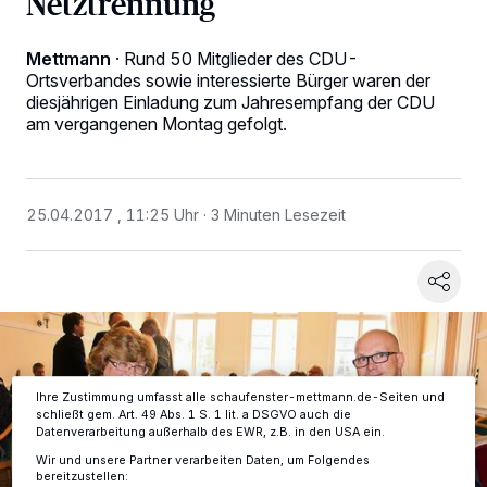
Netztrennung
Mettmann
·
Rund 50 Mitglieder des CDU-
Ortsverbandes sowie interessierte Bürger waren der
diesjährigen Einladung zum Jahresempfang der CDU
am vergangenen Montag gefolgt.
Wir und unsere
-Partner speichern und greifen auf
218
personenbezogene Daten wie Browserdaten oder eindeutige
25.04.2017 , 11:25 Uhr
3 Minuten Lesezeit
Kennungen auf Ihrem Gerät zu. Durch Auswahl von OK aktivieren Sie
Tracking-Technologien für die unter „Wir und unsere Partner
verarbeiten Daten, um Ihnen Dienste bereitzustellen“ aufgeführten
Zwecke. Wenn Tracker deaktiviert sind, sind manche Inhalte und
Anzeigen möglicherweise nicht mehr so relevant für Sie. Sie können
dieses Menü jederzeit wieder aufrufen, um Ihre Einstellungen zu
ändern oder Ihre Einwilligung zu widerrufen, indem Sie auf den Link
Einstellungen oder Ablehnen am unteren Rand der Webseite klicken.
Ihre Einstellungen gelten innerhalb unseres Website. Weitere
Informationen finden Sie in unserer Datenschutzerklärung.
Ihre Zustimmung umfasst alle schaufenster-mettmann.de-Seiten und
schließt gem. Art. 49 Abs. 1 S. 1 lit. a DSGVO auch die
Datenverarbeitung außerhalb des EWR, z.B. in den USA ein.
Wir und unsere Partner verarbeiten Daten, um Folgendes
bereitzustellen: