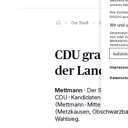
Webseite kl
unserer Da
Ihre Zustim
DSGVO auch 
Die Stadt
CDU gratuliert
Wir und u
Verwendung 
von oder Zu
Werbeleist
Verbesseru
CDU gratulie
Ausführlic
der Landtag
Impressu
Datensch
Mettmann
·
Der Stadtverba
CDU-Kandidaten für die Lan
(Mettmann-Mitte und Mettm
(Metzkausen, Obschwarzbac
Wahlsieg.