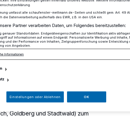
icken. Ihre Einstellungen gelten innerhalb unseres Website. Weitere Informationen
tenschutzerklärung.
mung umfasst alle schaufenster-mettmann.de-Seiten und schließt gem. Art. 49 Abs.
die Datenverarbeitung außerhalb des EWR, z.B. in den USA ein.
 den Kandidaten der Landtagswahl in Mettmann
nsere Partner verarbeiten Daten, um Folgendes bereitzustellen:
genauer Standortdaten. Endgeräteeigenschaften zur Identifikation aktiv abfrage
griff auf Informationen auf einem Endgerät. Personalisierte Werbung und Inhalte
ung und der Performance von Inhalten, Zielgruppenforschung sowie Entwicklung
ng von Angeboten.
rt den Kandidaten
he Informationen
swahl in Mettmann
m
utz
nd der CDU Mettmann gratuliert den
Einstellungen oder Ablehnen
OK
dtagswahl 2017, Dr. Christian Untrieser
ann-Süd) und Martin Strässer
h, Goldberg und Stadtwald) zum