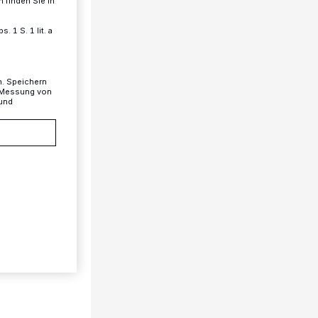
 finden Sie in
 1 S. 1 lit. a
n. Speichern
, Messung von
 und