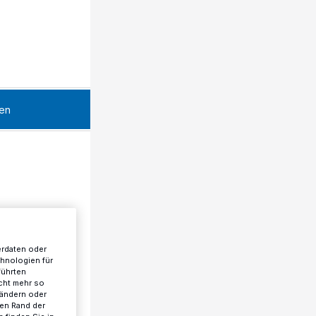
en
erdaten oder
chnologien für
führten
cht mehr so
 ändern oder
ren Rand der