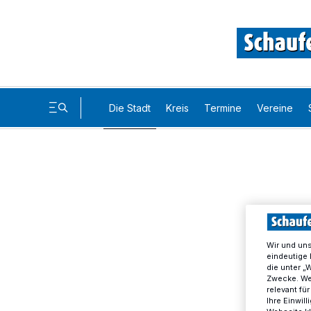
Die Stadt
Kreis
Termine
Vereine
Wir und un
eindeutige 
die unter „
Zwecke. Wen
relevant fü
Ihre Einwil