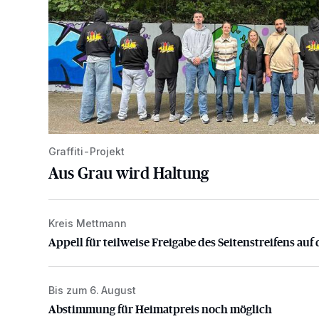
Graffiti-Projekt
Aus Grau wird Haltung
Kreis Mettmann
Appell für teilweise Freigabe des Seitenstreifens auf
Appell für teilweise Freigabe des Seitenstreifens auf 
Bis zum 6. August
Abstimmung für Heimatpreis noch möglich
Abstimmung für Heimatpreis noch möglich