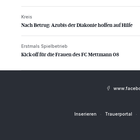
Kreis
Nach Betrug: Azubis der Diakonie hoffen auf Hilfe
Nach Betrug: Azubis der Diakonie hoffen auf Hilfe
Erstmals Spielbetrieb
Kick-off für die Frauen des FC Mettmann 08
Kick-off für die Frauen des FC Mettmann 08
www.facebo
Inserieren
Trauerportal