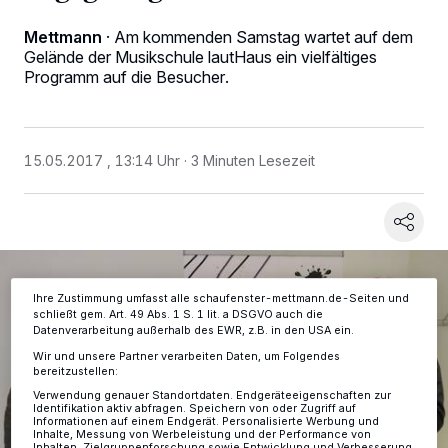
Mettmann
·
Am kommenden Samstag wartet auf dem
Gelände der Musikschule lautHaus ein vielfältiges
Programm auf die Besucher.
Wir und unsere
-Partner speichern und greifen auf
218
personenbezogene Daten wie Browserdaten oder eindeutige
Kennungen auf Ihrem Gerät zu. Durch Auswahl von OK aktivieren Sie
Tracking-Technologien für die unter „Wir und unsere Partner
15.05.2017 , 13:14 Uhr
3 Minuten Lesezeit
verarbeiten Daten, um Ihnen Dienste bereitzustellen“ aufgeführten
Zwecke. Wenn Tracker deaktiviert sind, sind manche Inhalte und
Anzeigen möglicherweise nicht mehr so relevant für Sie. Sie können
dieses Menü jederzeit wieder aufrufen, um Ihre Einstellungen zu
ändern oder Ihre Einwilligung zu widerrufen, indem Sie auf den Link
Einstellungen oder Ablehnen am unteren Rand der Webseite klicken.
Ihre Einstellungen gelten innerhalb unseres Website. Weitere
Informationen finden Sie in unserer Datenschutzerklärung.
Ihre Zustimmung umfasst alle schaufenster-mettmann.de-Seiten und
schließt gem. Art. 49 Abs. 1 S. 1 lit. a DSGVO auch die
Datenverarbeitung außerhalb des EWR, z.B. in den USA ein.
Wir und unsere Partner verarbeiten Daten, um Folgendes
bereitzustellen:
Verwendung genauer Standortdaten. Endgeräteeigenschaften zur
Identifikation aktiv abfragen. Speichern von oder Zugriff auf
Informationen auf einem Endgerät. Personalisierte Werbung und
Inhalte, Messung von Werbeleistung und der Performance von
Inhalten, Zielgruppenforschung sowie Entwicklung und Verbesserung