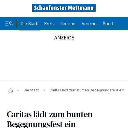
Die Stadt
Kreis
Termine
Vereine
Sport
Karr
Die Stadt
Caritas lädt zum bunten Begegnungsfest ein
Caritas lädt zum bunten
Begegnungsfest ein