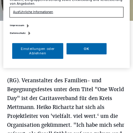
von Angeboten.
Ausführliche Informationen
Impressum
Bereichsleiter Integration und Rehabilitation Thomas Rasch, Corell
Stähler, Musikschule lautHaus und Heiko Richartz werben für den
Datenschutz
One World Day (v.li.).
Foto: RG
Einstellungen oder
OK
Ablehnen
(RG). Veranstalter des Familien- und
Begegnungsfestes unter dem Titel "One World
Day" ist der Caritasverband für den Kreis
Mettmann. Heiko Richartz hat sich als
Projektleiter von 'vielfalt. viel wert.‘ um die
Organisation gekümmert. "Ich habe mich sehr