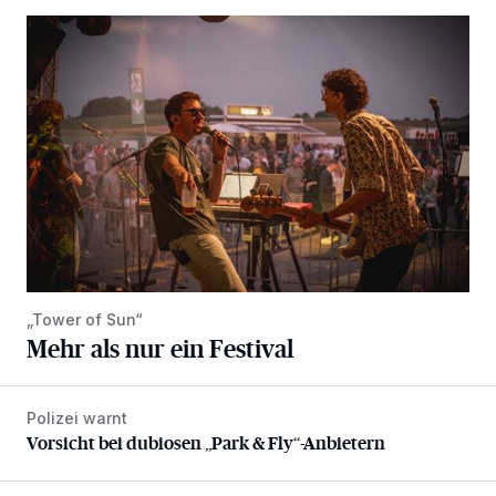
Mehr als nur ein Festival
„Tower of Sun“
Mehr als nur ein Festival
Polizei warnt
Vorsicht bei dubiosen „Park & Fly“-Anbietern
Vorsicht bei dubiosen „Park & Fly“-Anbietern