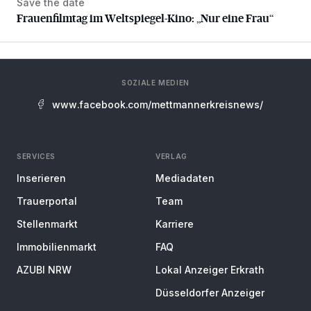
Save the date
Frauenfilmtag im Weltspiegel-Kino: „Nur eine Frau“
Frauenfilmtag im Weltspiegel-Kino: „Nur eine Frau“
SOZIALE MEDIEN
www.facebook.com/mettmannerkreisnews/
SERVICES
VERLAG
Inserieren
Mediadaten
Trauerportal
Team
Stellenmarkt
Karriere
Immobilienmarkt
FAQ
AZUBI NRW
Lokal Anzeiger Erkrath
Düsseldorfer Anzeiger