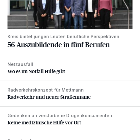
Kreis bietet jungen Leuten berufliche Perspektiven
56 Auszubildende in fünf Berufen
Netzausfall
Wo es im Notfall Hilfe gibt
Wo es im Notfall Hilfe gibt
Radverkehrskonzept für Mettmann
Radverkehr und neuer Straßenname
Radverkehr und neuer Straßenname
Gedenken an verstorbene Drogenkonsumenten
Keine medizinische Hilfe vor Ort
Keine medizinische Hilfe vor Ort