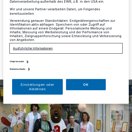
Datenverarbeitung außerhalb des EWR, z.B. in den USA ein.
Wir und unsere Partner verarbeiten Daten, um Folgendes
Mettmann
·
Über eine großzügige Spende der Biber-
bereitzustellen:
Apotheke freut sich die Mettmanner Tafel der
Verwendung genauer Standortdaten. Endgeräteeigenschaften zur
NeanderDiakonie. 300 Euro kommen unter anderem
Identifikation aktiv abfragen. Speichern von oder Zugriff auf
dem Projekt "Schulstart ohne Not" zugute.
Informationen auf einem Endgerät. Personalisierte Werbung und
Inhalte, Messung von Werbeleistung und der Performance von
Inhalten, Zielgruppenforschung sowie Entwicklung und Verbesserung
von Angeboten.
Ausführliche Informationen
02.06.2017 , 11:34 Uhr
Eine Minute Lesezeit
Impressum
Datenschutz
Einstellungen oder
OK
Ablehnen