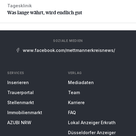
Tagesklinik
Was lange währt, wird endlich gut
Was lange währt, wird endlich gut
SOZIALE MEDIEN
www.facebook.com/mettmannerkreisnews/
SERVICES
VERLAG
Inserieren
Mediadaten
Trauerportal
Team
Stellenmarkt
Karriere
Immobilienmarkt
FAQ
AZUBI NRW
Lokal Anzeiger Erkrath
Düsseldorfer Anzeiger