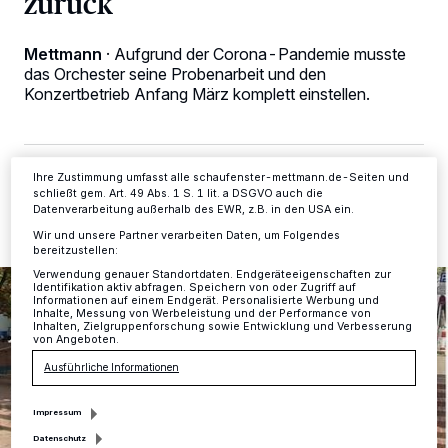
zurück
Kennungen auf Ihrem Gerät zu. Durch Auswahl von OK aktivieren Sie
Tracking-Technologien für die unter „Wir und unsere Partner
verarbeiten Daten, um Ihnen Dienste bereitzustellen“ aufgeführten
Mettmann
·
Aufgrund der Corona-Pandemie musste
Zwecke. Wenn Tracker deaktiviert sind, sind manche Inhalte und
das Orchester seine Probenarbeit und den
Anzeigen möglicherweise nicht mehr so relevant für Sie. Sie können
dieses Menü jederzeit wieder aufrufen, um Ihre Einstellungen zu
Konzertbetrieb Anfang März komplett einstellen.
ändern oder Ihre Einwilligung zu widerrufen, indem Sie auf den Link
Einstellungen oder Ablehnen am unteren Rand der Webseite klicken.
Ihre Einstellungen gelten innerhalb unseres Website. Weitere
Informationen finden Sie in unserer Datenschutzerklärung.
18.09.2020 , 12:49 Uhr
2 Minuten Lesezeit
Ihre Zustimmung umfasst alle schaufenster-mettmann.de-Seiten und
schließt gem. Art. 49 Abs. 1 S. 1 lit. a DSGVO auch die
Datenverarbeitung außerhalb des EWR, z.B. in den USA ein.
Wir und unsere Partner verarbeiten Daten, um Folgendes
bereitzustellen:
Verwendung genauer Standortdaten. Endgeräteeigenschaften zur
Identifikation aktiv abfragen. Speichern von oder Zugriff auf
Informationen auf einem Endgerät. Personalisierte Werbung und
Inhalte, Messung von Werbeleistung und der Performance von
Inhalten, Zielgruppenforschung sowie Entwicklung und Verbesserung
von Angeboten.
Ausführliche Informationen
Impressum
Datenschutz