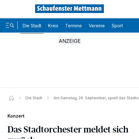
Die Stadt
Kreis
Termine
Vereine
Sport
Karr
Die Stadt
Am Samstag, 26. September, spielt das Stadt
Konzert
Das Stadtorchester meldet sich
Wir und unsere
-Partner speichern und greifen auf
218
personenbezogene Daten wie Browserdaten oder eindeutige