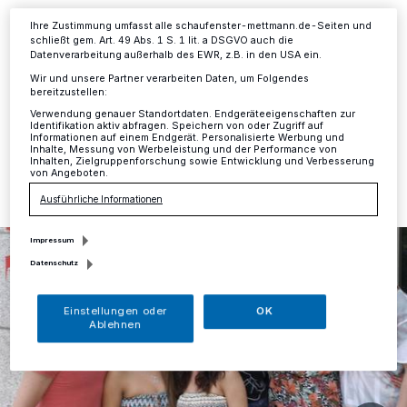
Informationen finden Sie in unserer Datenschutzerklärung.
Ihre Zustimmung umfasst alle schaufenster-mettmann.de-Seiten und
Mettmann
·
Der Frisörsalon "Marco Beauty Hair" auf
schließt gem. Art. 49 Abs. 1 S. 1 lit. a DSGVO auch die
der Johannis- Flintrop- Straße feierte im Februar
Datenverarbeitung außerhalb des EWR, z.B. in den USA ein.
bereits sein zehnjähriges Bestehen.
Wir und unsere Partner verarbeiten Daten, um Folgendes
bereitzustellen:
Verwendung genauer Standortdaten. Endgeräteeigenschaften zur
Identifikation aktiv abfragen. Speichern von oder Zugriff auf
Informationen auf einem Endgerät. Personalisierte Werbung und
14.04.2014 , 13:38 Uhr
Eine Minute Lesezeit
Inhalte, Messung von Werbeleistung und der Performance von
Inhalten, Zielgruppenforschung sowie Entwicklung und Verbesserung
von Angeboten.
Ausführliche Informationen
Impressum
Datenschutz
Einstellungen oder
OK
Ablehnen