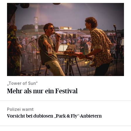
Mehr als nur ein Festival
„Tower of Sun“
Mehr als nur ein Festival
Polizei warnt
Vorsicht bei dubiosen „Park & Fly“-Anbietern
Vorsicht bei dubiosen „Park & Fly“-Anbietern