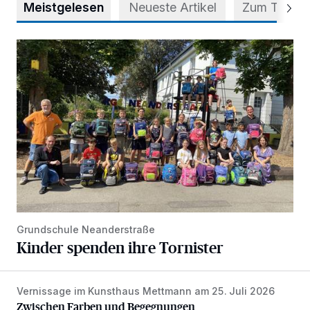
Meistgelesen
Neueste Artikel
Zum Thema
Kinder spenden ihre Tornister
Grundschule Neanderstraße
Kinder spenden ihre Tornister
Vernissage im Kunsthaus Mettmann am 25. Juli 2026
Zwischen Farben und Begegnungen
Zwischen Farben und Begegnungen