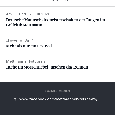
Am 11. und 12. Juli 2026
Deutsche Mannschaftsmeisterschaften der Jungen im Gol
Deutsche Mannschaftsmeisterschaften der Jungen im
Golfclub Mettmann
„Tower of Sun“
Mehr als nur ein Festival
Mehr als nur ein Festival
Mettmanner Fotopreis
„Rehe im Morgennebel“ machen das Rennen
„Rehe im Morgennebel“ machen das Rennen
SOZIALE MEDIEN
www.facebook.com/mettmannerkreisnews/