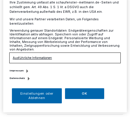
Abnehmen mit
Ihre Zustimmung umfasst alle schaufenster-mettmann.de-Seiten und
schließt gem. Art. 49 Abs. 1 S. 1 lit. a DSGVO auch die
Datenverarbeitung außerhalb des EWR, z.B. in den USA ein.
medikamentöser
Wir und unsere Partner verarbeiten Daten, um Folgendes
Unterstützung
bereitzustellen:
Verwendung genauer Standortdaten. Endgeräteeigenschaften zur
Identifikation aktiv abfragen. Speichern von oder Zugriff auf
Informationen auf einem Endgerät. Personalisierte Werbung und
Mettmann
·
Die Unzufriedenheit mit dem eigenen
Inhalte, Messung von Werbeleistung und der Performance von
Körper, der ständige Kampf gegen die „Problemzonen“,
Inhalten, Zielgruppenforschung sowie Entwicklung und Verbesserung
von Angeboten.
eine Flut an erfolgsversprechenden Diäten, Sport! Das
alles kennen Menschen, die ihr Gewicht reduzieren und
Ausführliche Informationen
schlanker werden wollen.
Impressum
Datenschutz
04.04.2019 , 11:00 Uhr
Eine Minute Lesezeit
Einstellungen oder
OK
Ablehnen