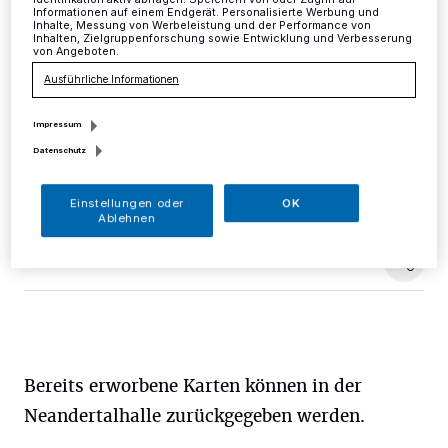
Informationen auf einem Endgerät. Personalisierte Werbung und
Inhalte, Messung von Werbeleistung und der Performance von
Mettmann
·
Das für Freitag, 5. April, geplante
Inhalten, Zielgruppenforschung sowie Entwicklung und Verbesserung
von Angeboten.
Musikmärchen "Alla Turca oder Der Dirigent und sein
Flaschengeist" des "Pindakaas Saxophon-Quartett" in
Ausführliche Informationen
Koproduktion mit dem Theater "Scintilla", muss leider
ausfallen, teilt die Kulturabteilung der Stadt mit.
Impressum
Datenschutz
26.03.2019 , 11:48 Uhr
Eine Minute Lesezeit
Einstellungen oder
OK
Ablehnen
Bereits erworbene Karten können in der
Neandertalhalle zurückgegeben werden.