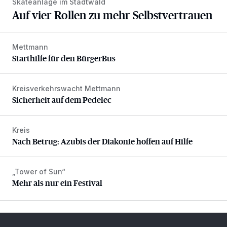
Skateanlage im Stadtwald
Auf vier Rollen zu mehr Selbstvertrauen
Mettmann
Starthilfe für den BürgerBus
Starthilfe für den BürgerBus
Kreisverkehrswacht Mettmann
Sicherheit auf dem Pedelec
Sicherheit auf dem Pedelec
Kreis
Nach Betrug: Azubis der Diakonie hoffen auf Hilfe
Nach Betrug: Azubis der Diakonie hoffen auf Hilfe
„Tower of Sun“
Mehr als nur ein Festival
Mehr als nur ein Festival