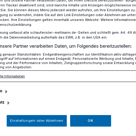
Wir und unsere Partner verarbeiten Daten, um Ihnen Dienste bereitzustellen“ aufge
n Tracker deaktiviert sind, sind manche Inhalte und Anzeigen möglicherweise ni
r Sie. Sie können dieses Menü jederzeit wieder aufrufen, um Ihre Einstellungen zu
ligung zu widerrufen, indem Sie auf den Link Einstellungen oder Ablehnen am unte
icken. Ihre Einstellungen gelten innerhalb unseres Website. Weitere Informationen
ür in Metzkausen
tenschutzerklärung.
mung umfasst alle schaufenster-mettmann.de-Seiten und schließt gem. Art. 49 Abs.
die Datenverarbeitung außerhalb des EWR, z.B. in den USA ein.
nsere Partner verarbeiten Daten, um Folgendes bereitzustellen:
ung
genauer Standortdaten. Endgeräteeigenschaften zur Identifikation aktiv abfrage
nen Tür in
griff auf Informationen auf einem Endgerät. Personalisierte Werbung und Inhalte
ung und der Performance von Inhalten, Zielgruppenforschung sowie Entwicklung
ng von Angeboten.
he Informationen
m
April, feiert der TCM seine offizielle
utz
nd Jazz ab 11 Uhr. Dies geschieht
mit dem Tag der offenen Tür des TCM.
Einstellungen oder Ablehnen
OK