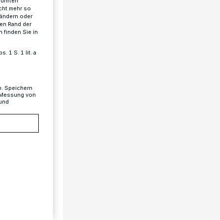
führten
cht mehr so
 ändern oder
ren Rand der
 finden Sie in
 1 S. 1 lit. a
n. Speichern
, Messung von
 und