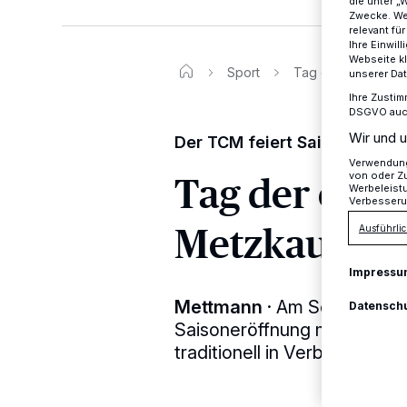
die unter „
Zwecke. Wen
relevant fü
Ihre Einwil
Webseite kl
Sport
Tag der offenen T
unserer Da
Ihre Zustim
DSGVO auch 
Wir und u
Der TCM feiert Saisoneröffn
Verwendung 
Tag der offe
von oder Zu
Werbeleist
Verbesseru
Metzkausen
Ausführlic
Impressu
Mettmann
·
Am Sonntag, 28. 
Datensch
Saisoneröffnung mit Sport u
traditionell in Verbindung 