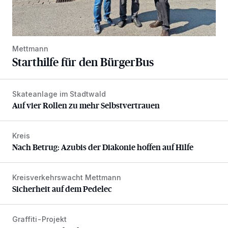
Mettmann
Starthilfe für den BürgerBus
Skateanlage im Stadtwald
Auf vier Rollen zu mehr Selbstvertrauen
Auf vier Rollen zu mehr Selbstvertrauen
Kreis
Nach Betrug: Azubis der Diakonie hoffen auf Hilfe
Nach Betrug: Azubis der Diakonie hoffen auf Hilfe
Kreisverkehrswacht Mettmann
Sicherheit auf dem Pedelec
Sicherheit auf dem Pedelec
Graffiti-Projekt
Aus Grau wird Haltung