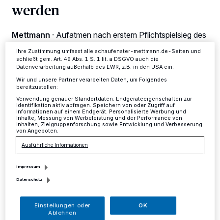
werden
dieses Menü jederzeit wieder aufrufen, um Ihre Einstellungen zu
ändern oder Ihre Einwilligung zu widerrufen, indem Sie auf den Link
Einstellungen oder Ablehnen am unteren Rand der Webseite klicken.
Ihre Einstellungen gelten innerhalb unseres Website. Weitere
Mettmann
·
Aufatmen nach erstem Pflichtspielsieg des
Informationen finden Sie in unserer Datenschutzerklärung.
ASV Mettmann im neuen Jahr! Die Mannschaft von
Ihre Zustimmung umfasst alle schaufenster-mettmann.de-Seiten und
Maik Franke konnte sich mit 4:1 bei der Zweitvertretung
schließt gem. Art. 49 Abs. 1 S. 1 lit. a DSGVO auch die
der Sportfreunde Baumberg durchsetzen.
Datenverarbeitung außerhalb des EWR, z.B. in den USA ein.
Wir und unsere Partner verarbeiten Daten, um Folgendes
bereitzustellen:
Verwendung genauer Standortdaten. Endgeräteeigenschaften zur
19.03.2019 , 09:41 Uhr
2 Minuten Lesezeit
Identifikation aktiv abfragen. Speichern von oder Zugriff auf
Informationen auf einem Endgerät. Personalisierte Werbung und
Inhalte, Messung von Werbeleistung und der Performance von
Inhalten, Zielgruppenforschung sowie Entwicklung und Verbesserung
von Angeboten.
Ausführliche Informationen
Impressum
Datenschutz
"Trotz unserer 1:0-Führung in der 27. Minute
Einstellungen oder
OK
durch einen abgefälschten Freistoß aus 35
Ablehnen