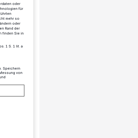
erdaten oder
chnologien für
führten
cht mehr so
 ändern oder
ren Rand der
 finden Sie in
 1 S. 1 lit. a
n. Speichern
, Messung von
 und