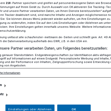
sere
-Partner speichern und greifen auf personenbezogene Daten wie Brows
218
Kennungen auf Ihrem Gerät zu. Durch Auswahl von OK aktivieren Sie Tracking-Te
Wir und unsere Partner verarbeiten Daten, um Ihnen Dienste bereitzustellen“ aufge
n Tracker deaktiviert sind, sind manche Inhalte und Anzeigen möglicherweise ni
r Sie. Sie können dieses Menü jederzeit wieder aufrufen, um Ihre Einstellungen zu
er Befreiungsschlag
ligung zu widerrufen, indem Sie auf den Link Einstellungen oder Ablehnen am unte
icken. Ihre Einstellungen gelten innerhalb unseres Website. Weitere Informationen
tenschutzerklärung.
mung umfasst alle schaufenster-mettmann.de-Seiten und schließt gem. Art. 49 Abs.
gen den Rather SV mit 3:1
die Datenverarbeitung außerhalb des EWR, z.B. in den USA ein.
ngt der
nsere Partner verarbeiten Daten, um Folgendes bereitzustellen:
genauer Standortdaten. Endgeräteeigenschaften zur Identifikation aktiv abfrage
griff auf Informationen auf einem Endgerät. Personalisierte Werbung und Inhalte
hlag
ung und der Performance von Inhalten, Zielgruppenforschung sowie Entwicklung
ng von Angeboten.
he Informationen
eg gegen den Rather SV aus Düsseldorf
m
m Sonntag ein wichtiger
utz
umso wichtiger, da bis auf den VfL Benrath
 dem ASV gewonnen haben.
Einstellungen oder Ablehnen
OK