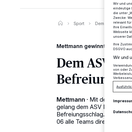
Wir und un
eindeutige 
die unter „
Zwecke. Wen
relevant fü
Sport
Dem ASV gelingt d
Ihre Einwil
Webseite kl
unserer Da
Ihre Zustim
Mettmann gewinnt daheim ge
DSGVO auch 
Dem ASV geli
Wir und u
Verwendung 
von oder Zu
Befreiungssc
Werbeleist
Verbesseru
Ausführlic
Mettmann
·
Mit dem 3:1-Si
Impressu
gelang dem ASV Mettmann a
Datensch
Befreiungsschlag. Dies ist 
06 alle Teams direkt über