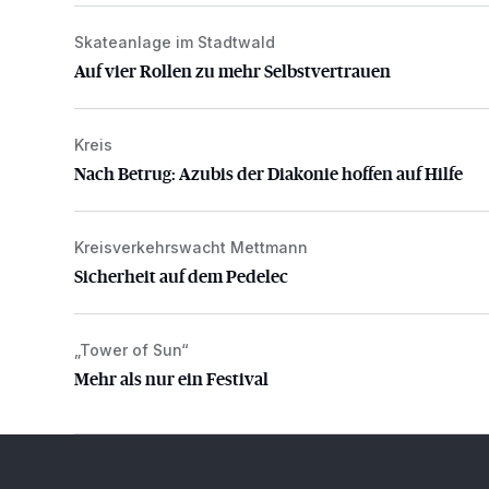
Skateanlage im Stadtwald
Auf vier Rollen zu mehr Selbstvertrauen
Auf vier Rollen zu mehr Selbstvertrauen
Kreis
Nach Betrug: Azubis der Diakonie hoffen auf Hilfe
Nach Betrug: Azubis der Diakonie hoffen auf Hilfe
Kreisverkehrswacht Mettmann
Sicherheit auf dem Pedelec
Sicherheit auf dem Pedelec
„Tower of Sun“
Mehr als nur ein Festival
Mehr als nur ein Festival