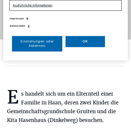
Ausführliche Informationen
Impressum
Datenschutz
Einstellungen oder
OK
https://www.flaticon.com/free-icons/camera title="camera
Ablehnen
icons">Camera icons created by Ilham Fitrotul Hayat - Flaticon
Foto:
Ilham Fitrotul Hayat - Flaticon
E
s handelt sich um ein Elternteil einer
Familie in Haan, deren zwei Kinder die
Gemeinschaftsgrundschule Gruiten und die
Kita Hasenhaus (Dinkelweg) besuchen.