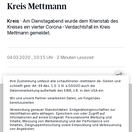
Kreis Mettmann
Kreis
·
Am Dienstagabend wurde dem Krienstab des
Wir und unsere
-Partner speichern und greifen auf
218
Kreises ein vierter Corona-Verdachtsfall im Kreis
personenbezogene Daten wie Browserdaten oder eindeutige
Kennungen auf Ihrem Gerät zu. Durch Auswahl von OK aktivieren Sie
Mettmann gemeldet.
Tracking-Technologien für die unter „Wir und unsere Partner
verarbeiten Daten, um Ihnen Dienste bereitzustellen“ aufgeführten
Zwecke. Wenn Tracker deaktiviert sind, sind manche Inhalte und
Anzeigen möglicherweise nicht mehr so relevant für Sie. Sie können
dieses Menü jederzeit wieder aufrufen, um Ihre Einstellungen zu
04.03.2020 , 10:15 Uhr
2 Minuten Lesezeit
ändern oder Ihre Einwilligung zu widerrufen, indem Sie auf den Link
Einstellungen oder Ablehnen am unteren Rand der Webseite klicken.
Ihre Einstellungen gelten innerhalb unseres Website. Weitere
Informationen finden Sie in unserer Datenschutzerklärung.
Ihre Zustimmung umfasst alle schaufenster-mettmann.de-Seiten und
schließt gem. Art. 49 Abs. 1 S. 1 lit. a DSGVO auch die
Datenverarbeitung außerhalb des EWR, z.B. in den USA ein.
Wir und unsere Partner verarbeiten Daten, um Folgendes
bereitzustellen:
Verwendung genauer Standortdaten. Endgeräteeigenschaften zur
Identifikation aktiv abfragen. Speichern von oder Zugriff auf
Informationen auf einem Endgerät. Personalisierte Werbung und
Inhalte, Messung von Werbeleistung und der Performance von
Inhalten, Zielgruppenforschung sowie Entwicklung und Verbesserung
von Angeboten.