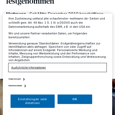
festgenommen
Einstellungen oder Ablehnen am unteren Rand der Webseite klicken.
Ihre Einstellungen gelten innerhalb unseres Website. Weitere
Informationen finden Sie in unserer Datenschutzerklärung.
Mettmann
·
Seit Mitte Dezember 2019 beschäftigen
sich die Ermittler vom Oberhausener
Ihre Zustimmung umfasst alle schaufenster-mettmann.de-Seiten und
schließt gem. Art. 49 Abs. 1 S. 1 lit. a DSGVO auch die
Einbruchskommissariat 22 mit einer Serie von
Datenverarbeitung außerhalb des EWR, z.B. in den USA ein.
Einbrüchen in Geschäftsräume einer Gastronomiekette
mit Filialen in ganz NRW.
Wir und unsere Partner verarbeiten Daten, um Folgendes
bereitzustellen:
Verwendung genauer Standortdaten. Endgeräteeigenschaften zur
Identifikation aktiv abfragen. Speichern von oder Zugriff auf
Informationen auf einem Endgerät. Personalisierte Werbung und
Inhalte, Messung von Werbeleistung und der Performance von
06.02.2020 , 13:37 Uhr
Eine Minute Lesezeit
Inhalten, Zielgruppenforschung sowie Entwicklung und Verbesserung
von Angeboten.
Ausführliche Informationen
Impressum
Datenschutz
Einstellungen oder
OK
Ablehnen