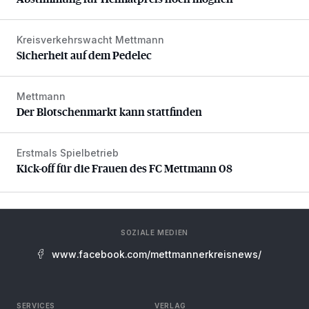
Kreisverkehrswacht Mettmann
Sicherheit auf dem Pedelec
Sicherheit auf dem Pedelec
Mettmann
Der Blotschenmarkt kann stattfinden
Der Blotschenmarkt kann stattfinden
Erstmals Spielbetrieb
Kick-off für die Frauen des FC Mettmann 08
Kick-off für die Frauen des FC Mettmann 08
SOZIALE MEDIEN
www.facebook.com/mettmannerkreisnews/
SERVICES
VERLAG