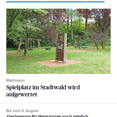
Spielplatz im Stadtwald wird aufgewertet
Mettmann
Spielplatz im Stadtwald wird
aufgewertet
Bis zum 6. August
Abstimmung für Heimatpreis noch möglich
Abstimmung für Heimatpreis noch möglich