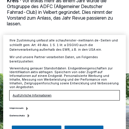
Kreis
·
Vor etwas mehr als einem Jahr wurde die
verarbeiten Daten, um Ihnen Dienste bereitzustellen“ aufgeführten
Ortsgruppe des ADFC (Allgemeiner Deutscher
Zwecke. Wenn Tracker deaktiviert sind, sind manche Inhalte und
Anzeigen möglicherweise nicht mehr so relevant für Sie. Sie können
Fahrrad-Club) in Velbert gegründet. Dies nimmt der
dieses Menü jederzeit wieder aufrufen, um Ihre Einstellungen zu
Vorstand zum Anlass, das Jahr Revue passieren zu
ändern oder Ihre Einwilligung zu widerrufen, indem Sie auf den Link
lassen.
Einstellungen oder Ablehnen am unteren Rand der Webseite klicken.
Ihre Einstellungen gelten innerhalb unseres Website. Weitere
Informationen finden Sie in unserer Datenschutzerklärung.
Ihre Zustimmung umfasst alle schaufenster-mettmann.de-Seiten und
schließt gem. Art. 49 Abs. 1 S. 1 lit. a DSGVO auch die
01.01.2016 , 13:21 Uhr
Eine Minute Lesezeit
Datenverarbeitung außerhalb des EWR, z.B. in den USA ein.
Wir und unsere Partner verarbeiten Daten, um Folgendes
bereitzustellen:
Verwendung genauer Standortdaten. Endgeräteeigenschaften zur
Identifikation aktiv abfragen. Speichern von oder Zugriff auf
Informationen auf einem Endgerät. Personalisierte Werbung und
Inhalte, Messung von Werbeleistung und der Performance von
Inhalten, Zielgruppenforschung sowie Entwicklung und Verbesserung
von Angeboten.
Ausführliche Informationen
Impressum
Datenschutz