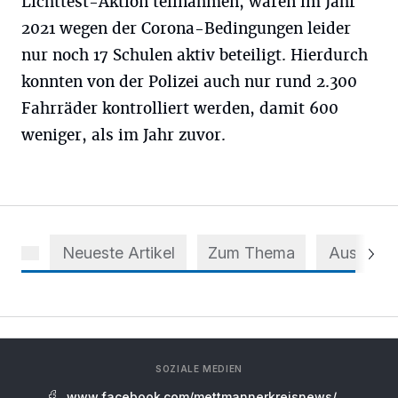
Lichttest-Aktion teilnahmen, waren im Jahr
2021 wegen der Corona-Bedingungen leider
nur noch 17 Schulen aktiv beteiligt. Hierdurch
konnten von der Polizei auch nur rund 2.300
Fahrräder kontrolliert werden, damit 600
weniger, als im Jahr zuvor.
Neueste Artikel
Zum Thema
Aus dem 
SOZIALE MEDIEN
www.facebook.com/mettmannerkreisnews/