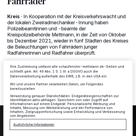
Fahrräder
Wir und unsere
-Partner speichern und greifen auf
218
personenbezogene Daten wie Browserdaten oder eindeutige
Kennungen auf Ihrem Gerät zu. Durch Auswahl von OK aktivieren Sie
Kreis
·
In Kooperation mit der Kreisverkehrswacht und
Tracking-Technologien für die unter „Wir und unsere Partner
der lokalen Zweiradmechaniker-Innung haben
verarbeiten Daten, um Ihnen Dienste bereitzustellen“ aufgeführten
Polizeibeamtinnen und -beamte der
Zwecke. Wenn Tracker deaktiviert sind, sind manche Inhalte und
Kreispolizeibehörde Mettmann, in der Zeit von Oktober
Anzeigen möglicherweise nicht mehr so relevant für Sie. Sie können
dieses Menü jederzeit wieder aufrufen, um Ihre Einstellungen zu
bis Dezember 2021, wieder in fünf Städten des Kreises
ändern oder Ihre Einwilligung zu widerrufen, indem Sie auf den Link
die Beleuchtungen von Fahrrädern junger
Einstellungen oder Ablehnen am unteren Rand der Webseite klicken.
Radfahrerinnen und Radfahrer überprüft.
Ihre Einstellungen gelten innerhalb unseres Website. Weitere
Informationen finden Sie in unserer Datenschutzerklärung.
Ihre Zustimmung umfasst alle schaufenster-mettmann.de-Seiten und
schließt gem. Art. 49 Abs. 1 S. 1 lit. a DSGVO auch die
Datenverarbeitung außerhalb des EWR, z.B. in den USA ein.
04.01.2022 , 15:41 Uhr
2 Minuten Lesezeit
Wir und unsere Partner verarbeiten Daten, um Folgendes
bereitzustellen:
Verwendung genauer Standortdaten. Endgeräteeigenschaften zur
Identifikation aktiv abfragen. Speichern von oder Zugriff auf
Informationen auf einem Endgerät. Personalisierte Werbung und
Inhalte, Messung von Werbeleistung und der Performance von
Inhalten, Zielgruppenforschung sowie Entwicklung und Verbesserung
von Angeboten.
Ausführliche Informationen