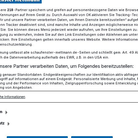
sere
-Partner speichern und greifen auf personenbezogene Daten wie Brows
218
Kennungen auf Ihrem Gerät zu. Durch Auswahl von OK aktivieren Sie Tracking-Te
Wir und unsere Partner verarbeiten Daten, um Ihnen Dienste bereitzustellen“ aufge
ommenden Woche geblitzt
n Tracker deaktiviert sind, sind manche Inhalte und Anzeigen möglicherweise ni
r Sie. Sie können dieses Menü jederzeit wieder aufrufen, um Ihre Einstellungen zu
ligung zu widerrufen, indem Sie auf den Link Einstellungen oder Ablehnen am unte
icken. Ihre Einstellungen gelten innerhalb unseres Website. Weitere Informationen
tenschutzerklärung.
n der kommenden
mung umfasst alle schaufenster-mettmann.de-Seiten und schließt gem. Art. 49 Abs.
die Datenverarbeitung außerhalb des EWR, z.B. in den USA ein.
nsere Partner verarbeiten Daten, um Folgendes bereitzustellen:
zt
genauer Standortdaten. Endgeräteeigenschaften zur Identifikation aktiv abfrage
griff auf Informationen auf einem Endgerät. Personalisierte Werbung und Inhalte
ung und der Performance von Inhalten, Zielgruppenforschung sowie Entwicklung
ng von Angeboten.
spolizei und der Kreis Mettmann die
he Informationen
en:
m
utz
esezeit