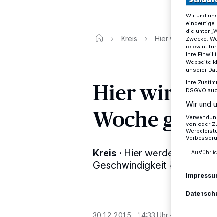
Wir und un
eindeutige 
die unter „
Kreis
Hier wird in der k
Zwecke. Wen
relevant fü
Ihre Einwil
Webseite kl
unserer Da
Hier wird i
Ihre Zustim
DSGVO auch 
Wir und u
Woche geblit
Verwendung 
von oder Zu
Werbeleist
Verbesseru
Kreis
·
Hier werden die Krei
Ausführlic
Geschwindigkeit kontrollier
Impressu
Datensch
30.12.2015 , 14:33 Uhr
Eine Minute L