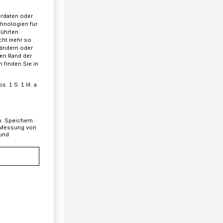
erdaten oder
chnologien für
führten
cht mehr so
 ändern oder
ren Rand der
 finden Sie in
 1 S. 1 lit. a
n. Speichern
, Messung von
 und