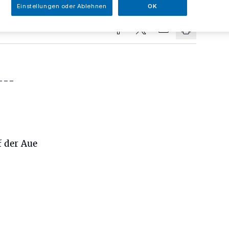
Einstellungen oder Ablehnen
OK
 ---
f der Aue