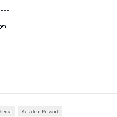
 ---
gen -
 ---
Thema
Aus dem Ressort