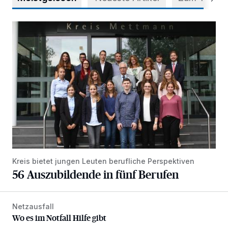
56 Auszubildende in fünf Berufen
Kreis bietet jungen Leuten berufliche Perspektiven
56 Auszubildende in fünf Berufen
Netzausfall
Wo es im Notfall Hilfe gibt
Wo es im Notfall Hilfe gibt