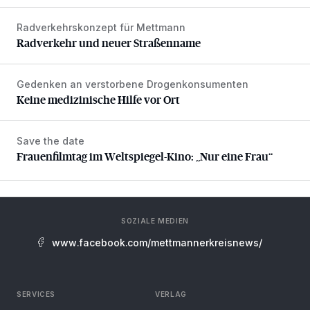
Radverkehrskonzept für Mettmann
Radverkehr und neuer Straßenname
Radverkehr und neuer Straßenname
Gedenken an verstorbene Drogenkonsumenten
Keine medizinische Hilfe vor Ort
Keine medizinische Hilfe vor Ort
Save the date
Frauenfilmtag im Weltspiegel-Kino: „Nur eine Frau“
Frauenfilmtag im Weltspiegel-Kino: „Nur eine Frau“
SOZIALE MEDIEN
www.facebook.com/mettmannerkreisnews/
SERVICES
VERLAG