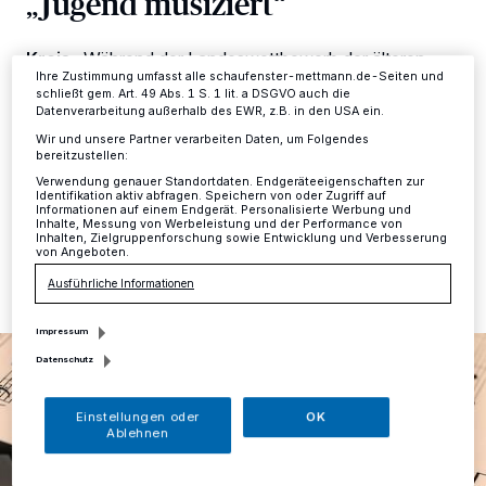
„Jugend musiziert“
Einstellungen oder Ablehnen am unteren Rand der Webseite klicken.
Ihre Einstellungen gelten innerhalb unseres Website. Weitere
Informationen finden Sie in unserer Datenschutzerklärung.
Kreis
·
Während der Landeswettbewerb der älteren
Jahrgänge zur Qualifikation für den Bundeswettbewerb
Ihre Zustimmung umfasst alle schaufenster-mettmann.de-Seiten und
schließt gem. Art. 49 Abs. 1 S. 1 lit. a DSGVO auch die
"Jugend musiziert" bereits im März stattfand, mussten
Datenverarbeitung außerhalb des EWR, z.B. in den USA ein.
sich die jüngeren Teilnehmer, für die der Wettbewerb
Wir und unsere Partner verarbeiten Daten, um Folgendes
allerdings auf Landesebene endet, bis Mai gedulden.
bereitzustellen:
Verwendung genauer Standortdaten. Endgeräteeigenschaften zur
Identifikation aktiv abfragen. Speichern von oder Zugriff auf
Informationen auf einem Endgerät. Personalisierte Werbung und
Inhalte, Messung von Werbeleistung und der Performance von
24.05.2021 , 20:29 Uhr
Eine Minute Lesezeit
Inhalten, Zielgruppenforschung sowie Entwicklung und Verbesserung
von Angeboten.
Ausführliche Informationen
Impressum
Datenschutz
Einstellungen oder
OK
Ablehnen