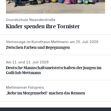
Grundschule Neanderstraße
Kinder spenden ihre Tornister
Vernissage im Kunsthaus Mettmann am 25. Juli 2026
Zwischen Farben und Begegnungen
Zwischen Farben und Begegnungen
Am 11. und 12. Juli 2026
Deutsche Mannschaftsmeisterschaften der Jungen im Gol
Deutsche Mannschaftsmeisterschaften der Jungen im
Golfclub Mettmann
Mettmanner Fotopreis
„Rehe im Morgennebel“ machen das Rennen
„Rehe im Morgennebel“ machen das Rennen