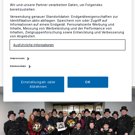
Glück für 2019
Wir und unsere Partner verarbeiten Daten, um Folgendes
bereitzustellen:
Kreis
·
Schornsteinfeger gelten als Glücksbringer. Mit
Verwendung genauer Standortdaten. Endgeräteeigenschaften zur
Identifikation aktiv abfragen. Speichern von oder Zugriff auf
einer besonders netten Geste warteten traditionell auch
Informationen auf einem Endgerät. Personalisierte Werbung und
in diesem Jahr wieder die Schornsteinfeger aus dem
Inhalte, Messung von Werbeleistung und der Performance von
Inhalten, Zielgruppenforschung sowie Entwicklung und Verbesserung
Kreis Mettmann auf.
von Angeboten.
Ausführliche Informationen
Impressum
16.01.2019 , 14:12 Uhr
Eine Minute Lesezeit
Datenschutz
Einstellungen oder
OK
Ablehnen