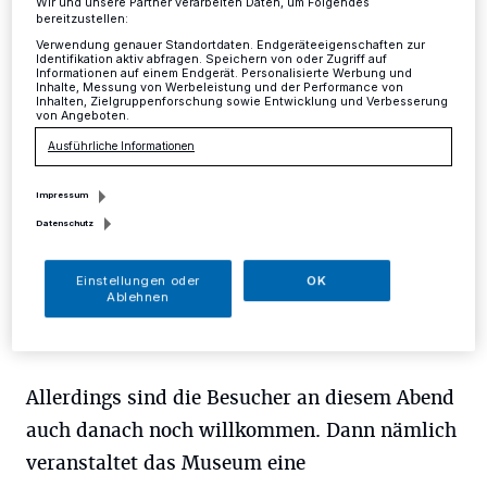
Wir und unsere Partner verarbeiten Daten, um Folgendes
bereitzustellen:
Kreis
·
Normalerweise schließt das Neanderthal
Verwendung genauer Standortdaten. Endgeräteeigenschaften zur
Museum in Mettmann allabendlich um 18 Uhr seine
Identifikation aktiv abfragen. Speichern von oder Zugriff auf
Informationen auf einem Endgerät. Personalisierte Werbung und
Pforten. Auch am 18. Januar werden pünktlich die
Inhalte, Messung von Werbeleistung und der Performance von
Inhalten, Zielgruppenforschung sowie Entwicklung und Verbesserung
Lichter ausgehen.
von Angeboten.
Ausführliche Informationen
12.01.2019 , 10:59 Uhr
Eine Minute Lesezeit
Impressum
Datenschutz
Einstellungen oder
OK
Ablehnen
Allerdings sind die Besucher an diesem Abend
auch danach noch willkommen. Dann nämlich
veranstaltet das Museum eine