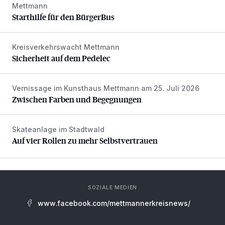
Mettmann
Starthilfe für den BürgerBus
Starthilfe für den BürgerBus
Kreisverkehrswacht Mettmann
Sicherheit auf dem Pedelec
Sicherheit auf dem Pedelec
Vernissage im Kunsthaus Mettmann am 25. Juli 2026
Zwischen Farben und Begegnungen
Zwischen Farben und Begegnungen
Skateanlage im Stadtwald
Auf vier Rollen zu mehr Selbstvertrauen
Auf vier Rollen zu mehr Selbstvertrauen
SOZIALE MEDIEN
www.facebook.com/mettmannerkreisnews/