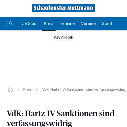
Die Stadt
Kreis
Termine
Vereine
Sport
Karr
Kreis
VdK: Hartz-IV-Sanktionen sind verfassungswidrig
VdK: Hartz-IV-Sanktionen sind
Wir und unsere
-Partner speichern und greifen auf
218
verfassungswidrig
personenbezogene Daten wie Browserdaten oder eindeutige