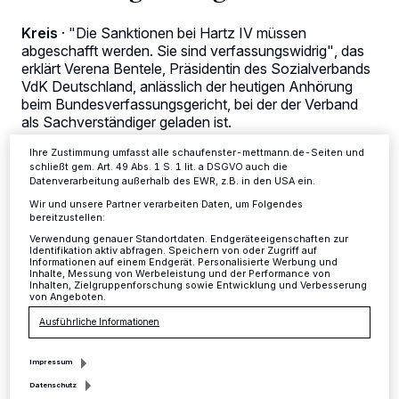
Kennungen auf Ihrem Gerät zu. Durch Auswahl von OK aktivieren Sie
Tracking-Technologien für die unter „Wir und unsere Partner
verarbeiten Daten, um Ihnen Dienste bereitzustellen“ aufgeführten
Kreis
·
"Die Sanktionen bei Hartz IV müssen
Zwecke. Wenn Tracker deaktiviert sind, sind manche Inhalte und
abgeschafft werden. Sie sind verfassungswidrig", das
Anzeigen möglicherweise nicht mehr so relevant für Sie. Sie können
erklärt Verena Bentele, Präsidentin des Sozialverbands
dieses Menü jederzeit wieder aufrufen, um Ihre Einstellungen zu
VdK Deutschland, anlässlich der heutigen Anhörung
ändern oder Ihre Einwilligung zu widerrufen, indem Sie auf den Link
Einstellungen oder Ablehnen am unteren Rand der Webseite klicken.
beim Bundesverfassungsgericht, bei der der Verband
Ihre Einstellungen gelten innerhalb unseres Website. Weitere
als Sachverständiger geladen ist.
Informationen finden Sie in unserer Datenschutzerklärung.
Ihre Zustimmung umfasst alle schaufenster-mettmann.de-Seiten und
schließt gem. Art. 49 Abs. 1 S. 1 lit. a DSGVO auch die
Datenverarbeitung außerhalb des EWR, z.B. in den USA ein.
15.01.2019 , 15:16 Uhr
2 Minuten Lesezeit
Wir und unsere Partner verarbeiten Daten, um Folgendes
bereitzustellen:
Verwendung genauer Standortdaten. Endgeräteeigenschaften zur
Identifikation aktiv abfragen. Speichern von oder Zugriff auf
Informationen auf einem Endgerät. Personalisierte Werbung und
Inhalte, Messung von Werbeleistung und der Performance von
Inhalten, Zielgruppenforschung sowie Entwicklung und Verbesserung
von Angeboten.
Ausführliche Informationen
A
us Sicht des VdK verstoßen die aktuellen
Impressum
gesetzlichen Sanktionsvorschriften
Datenschutz