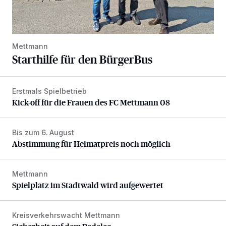
Mettmann
Starthilfe für den BürgerBus
Erstmals Spielbetrieb
Kick-off für die Frauen des FC Mettmann 08
Kick-off für die Frauen des FC Mettmann 08
Bis zum 6. August
Abstimmung für Heimatpreis noch möglich
Abstimmung für Heimatpreis noch möglich
Mettmann
Spielplatz im Stadtwald wird aufgewertet
Spielplatz im Stadtwald wird aufgewertet
Kreisverkehrswacht Mettmann
Sicherheit auf dem Pedelec