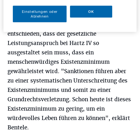
gegen die Menschenwürde und somit gegen
Einstellungen oder
OK
das Grundgesetz. Das
Ablehnen
Bundesverfassungsgericht hat im Jahr 2010
entschieden, dass der gesetzliche
Leistungsanspruch bei Hartz IV so
ausgestaltet sein muss, dass ein
menschenwürdiges Existenzminimum
gewährleistet wird. "Sanktionen führen aber
zu einer systematischen Unterschreitung des
Existenzminimums und somit zu einer
Grundrechtsverletzung. Schon heute ist dieses
Existenzminimum zu gering, um ein
würdevolles Leben führen zu können", erklärt
Bentele.