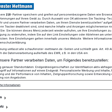
sere
-Partner speichern und greifen auf personenbezogene Daten wie Brows
218
Kennungen auf Ihrem Gerät zu. Durch Auswahl von OK aktivieren Sie Tracking-Te
ch über zwei Direktmandate
Wir und unsere Partner verarbeiten Daten, um Ihnen Dienste bereitzustellen“ aufge
n Tracker deaktiviert sind, sind manche Inhalte und Anzeigen möglicherweise ni
r Sie. Sie können dieses Menü jederzeit wieder aufrufen, um Ihre Einstellungen zu
ligung zu widerrufen, indem Sie auf den Link Einstellungen oder Ablehnen am unte
icken. Ihre Einstellungen gelten innerhalb unseres Website. Weitere Informationen
eut sich über zwei
tenschutzerklärung.
mung umfasst alle schaufenster-mettmann.de-Seiten und schließt gem. Art. 49 Abs.
die Datenverarbeitung außerhalb des EWR, z.B. in den USA ein.
ate
nsere Partner verarbeiten Daten, um Folgendes bereitzustellen:
genauer Standortdaten. Endgeräteeigenschaften zur Identifikation aktiv abfrage
griff auf Informationen auf einem Endgerät. Personalisierte Werbung und Inhalte
ung und der Performance von Inhalten, Zielgruppenforschung sowie Entwicklung
ng von Angeboten.
r zwei gewonnene Direktwahlkreise im
ere Michaela Noll und Peter Beyer zu ihrem
he Informationen
n Einzug in den Deutschen Bundestag",
. Jan Heinisch.
m
utz