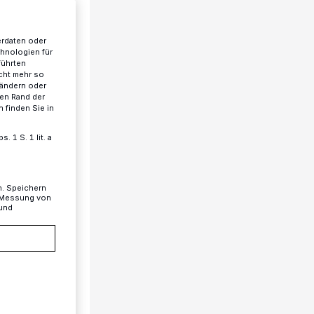
erdaten oder
chnologien für
führten
cht mehr so
 ändern oder
ren Rand der
 finden Sie in
 1 S. 1 lit. a
n. Speichern
, Messung von
 und