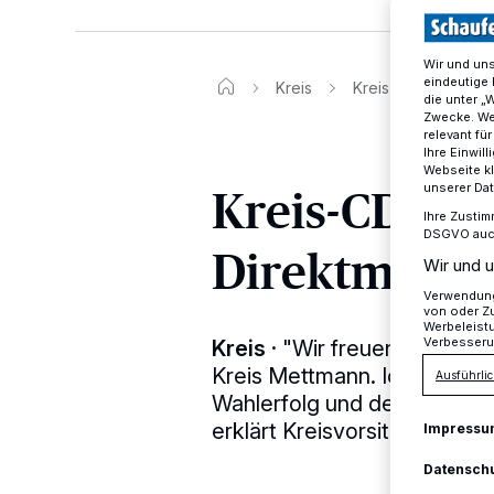
Wir und un
eindeutige 
Kreis
Kreis-CDU freut si
die unter „
Zwecke. Wen
relevant fü
Ihre Einwil
Webseite kl
Kreis-CDU fr
unserer Da
Ihre Zustim
DSGVO auch 
Direktmand
Wir und u
Verwendung 
von oder Zu
Werbeleist
Verbesseru
Kreis
·
"Wir freuen uns übe
Kreis Mettmann. Ich gratuli
Ausführlic
Wahlerfolg und dem erneute
erklärt Kreisvorsitzender Dr
Impressu
Datensch