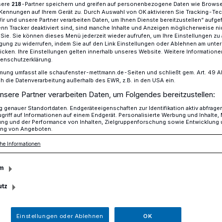
sere
-Partner speichern und greifen auf personenbezogene Daten wie Brows
218
Kennungen auf Ihrem Gerät zu. Durch Auswahl von OK aktivieren Sie Tracking-Te
Wir und unsere Partner verarbeiten Daten, um Ihnen Dienste bereitzustellen“ aufge
n Tracker deaktiviert sind, sind manche Inhalte und Anzeigen möglicherweise ni
r Sie. Sie können dieses Menü jederzeit wieder aufrufen, um Ihre Einstellungen zu
ureinrichtungen öffnen für Nachtbummler
ligung zu widerrufen, indem Sie auf den Link Einstellungen oder Ablehnen am unte
icken. Ihre Einstellungen gelten innerhalb unseres Website. Weitere Informationen
tenschutzerklärung.
mung umfasst alle schaufenster-mettmann.de-Seiten und schließt gem. Art. 49 Abs.
and
die Datenverarbeitung außerhalb des EWR, z.B. in den USA ein.
nsere Partner verarbeiten Daten, um Folgendes bereitzustellen:
und
genauer Standortdaten. Endgeräteeigenschaften zur Identifikation aktiv abfrage
griff auf Informationen auf einem Endgerät. Personalisierte Werbung und Inhalte
htungen öffnen für
ung und der Performance von Inhalten, Zielgruppenforschung sowie Entwicklung
ng von Angeboten.
he Informationen
er
m
utz
ember, lädt das neanderland wieder zur
Einstellungen oder Ablehnen
OK