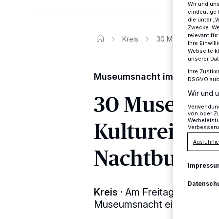
Wir und un
eindeutige 
die unter „
Zwecke. Wen
relevant fü
Kreis
30 Museen und Kult
Ihre Einwil
Webseite kl
unserer Da
Ihre Zustim
Museumsnacht im neanderl
DSGVO auch 
Wir und u
30 Museen 
Verwendung 
von oder Zu
Kultureinric
Werbeleist
Verbesseru
Ausführlic
Nachtbumml
Impressu
Datensch
Kreis
·
Am Freitag, 29. Sept
Museumsnacht ein.