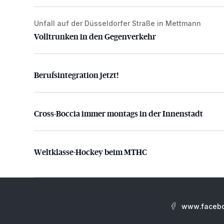
Unfall auf der Düsseldorfer Straße in Mettmann
Volltrunken in den Gegenverkehr
Volltrunken in den Gegenverkehr
Berufsintegration jetzt!
Berufsintegration jetzt!
Cross-Boccia immer montags in der Innenstadt
Cross-Boccia immer montags in der Innenstadt
Weltklasse-Hockey beim MTHC
Weltklasse-Hockey beim MTHC
www.facebo