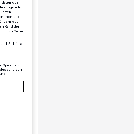
erdaten oder
chnologien für
führten
cht mehr so
 ändern oder
ren Rand der
 finden Sie in
 1 S. 1 lit. a
n. Speichern
, Messung von
 und