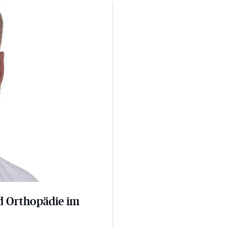
m EVK
nd Orthopädie im