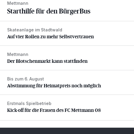
Mettmann
Starthilfe für den BürgerBus
Skateanlage im Stadtwald
Auf vier Rollen zu mehr Selbstvertrauen
Auf vier Rollen zu mehr Selbstvertrauen
Mettmann
Der Blotschenmarkt kann stattfinden
Der Blotschenmarkt kann stattfinden
Bis zum 6. August
Abstimmung für Heimatpreis noch möglich
Abstimmung für Heimatpreis noch möglich
Erstmals Spielbetrieb
Kick-off für die Frauen des FC Mettmann 08
Kick-off für die Frauen des FC Mettmann 08