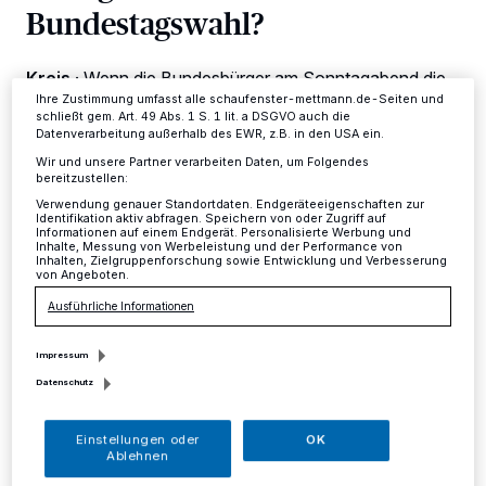
dieses Menü jederzeit wieder aufrufen, um Ihre Einstellungen zu
Bundestagswahl?
ändern oder Ihre Einwilligung zu widerrufen, indem Sie auf den Link
Einstellungen oder Ablehnen am unteren Rand der Webseite klicken.
Ihre Einstellungen gelten innerhalb unseres Website. Weitere
Informationen finden Sie in unserer Datenschutzerklärung.
Kreis
·
Wenn die Bundesbürger am Sonntagabend die
Wahlberichterstattung im Fernsehen verfolgen, werden
Ihre Zustimmung umfasst alle schaufenster-mettmann.de-Seiten und
schließt gem. Art. 49 Abs. 1 S. 1 lit. a DSGVO auch die
ihnen neben den Ergebnisprognosen auch
Datenverarbeitung außerhalb des EWR, z.B. in den USA ein.
Informationen zur Wählerwanderung sowie zum
Wahlverhalten bestimmter Bevölkerungsgruppen
Wir und unsere Partner verarbeiten Daten, um Folgendes
bereitzustellen:
präsentiert.
Verwendung genauer Standortdaten. Endgeräteeigenschaften zur
Identifikation aktiv abfragen. Speichern von oder Zugriff auf
Informationen auf einem Endgerät. Personalisierte Werbung und
Inhalte, Messung von Werbeleistung und der Performance von
Inhalten, Zielgruppenforschung sowie Entwicklung und Verbesserung
20.09.2017 , 14:45 Uhr
Eine Minute Lesezeit
von Angeboten.
Ausführliche Informationen
Impressum
Datenschutz
Einstellungen oder
OK
Ablehnen
iele Zuschauer werden sich die Frage