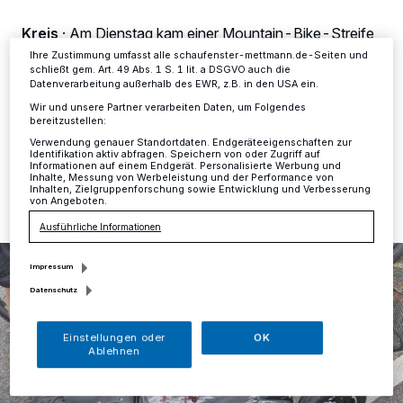
Einstellungen oder Ablehnen am unteren Rand der Webseite klicken.
Ihre Einstellungen gelten innerhalb unseres Website. Weitere
Kreis
·
Am Dienstag kam einer Mountain-Bike-Streife
Informationen finden Sie in unserer Datenschutzerklärung.
des Verkehrsdienstes Mettmann an der Straße Trills in
Ihre Zustimmung umfasst alle schaufenster-mettmann.de-Seiten und
Erkrath-Hochdahl eine Frau auf einem sogenannten
schließt gem. Art. 49 Abs. 1 S. 1 lit. a DSGVO auch die
Datenverarbeitung außerhalb des EWR, z.B. in den USA ein.
Electro-Scooter zügig entgegen.
Wir und unsere Partner verarbeiten Daten, um Folgendes
bereitzustellen:
Verwendung genauer Standortdaten. Endgeräteeigenschaften zur
Identifikation aktiv abfragen. Speichern von oder Zugriff auf
28.07.2016 , 15:29 Uhr
Eine Minute Lesezeit
Informationen auf einem Endgerät. Personalisierte Werbung und
Inhalte, Messung von Werbeleistung und der Performance von
Inhalten, Zielgruppenforschung sowie Entwicklung und Verbesserung
von Angeboten.
Ausführliche Informationen
Impressum
Datenschutz
Einstellungen oder
OK
Ablehnen