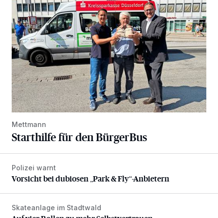
Mettmann
Starthilfe für den BürgerBus
Polizei warnt
Vorsicht bei dubiosen „Park & Fly“-Anbietern
Vorsicht bei dubiosen „Park & Fly“-Anbietern
Skateanlage im Stadtwald
Auf vier Rollen zu mehr Selbstvertrauen