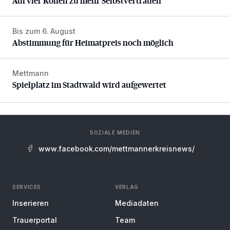
Auf vier Rollen zu mehr Selbstvertrauen
Bis zum 6. August
Abstimmung für Heimatpreis noch möglich
Abstimmung für Heimatpreis noch möglich
Mettmann
Spielplatz im Stadtwald wird aufgewertet
Spielplatz im Stadtwald wird aufgewertet
SOZIALE MEDIEN
www.facebook.com/mettmannerkreisnews/
SERVICES
VERLAG
Inserieren
Mediadaten
Trauerportal
Team