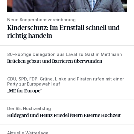
Neue Kooperationsvereinbarung
Kinderschutz: Im Ernstfall schnell und
richtig handeln
80-köpfige Delegation aus Laval zu Gast in Mettmann
Brücken gebaut und Barrieren überwunden
Brücken gebaut und Barrieren überwunden
CDU, SPD, FDP, Grüne, Linke und Piraten rufen mit einer
„ME for Europe“
Party zur Europawahl auf
„ME for Europe“
Der 65. Hochzeitstag
Hildegard und Heinz Friedel feiern Eiserne Hochzeit
Hildegard und Heinz Friedel feiern Eiserne Hochzeit
Aktuelle Wetterlage
Bei Gewitter raus aus dem Naturfreibad