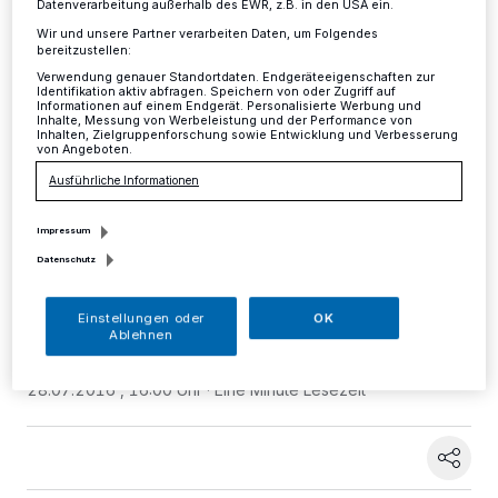
Datenverarbeitung außerhalb des EWR, z.B. in den USA ein.
junge Menschen im Kreis
Wir und unsere Partner verarbeiten Daten, um Folgendes
Mettmann
bereitzustellen:
Verwendung genauer Standortdaten. Endgeräteeigenschaften zur
Identifikation aktiv abfragen. Speichern von oder Zugriff auf
Informationen auf einem Endgerät. Personalisierte Werbung und
Kreis
·
"Die Tatsache, dass im Sommer die
Inhalte, Messung von Werbeleistung und der Performance von
Inhalten, Zielgruppenforschung sowie Entwicklung und Verbesserung
Arbeitslosigkeit leicht steigt, hat auch im Kreis
von Angeboten.
Mettmann Auswirkungen, die keineswegs auf die
Ausführliche Informationen
leichte Schulter zu nehmen sind. Sie verschärft die
unglückliche Lage der Betroffenen insbesondere auch
junger Menschen," so Dirk Sondermann, DGB-
Impressum
Kreisverbandsvorsitzender in Mettmann über die heute
Datenschutz
veröffentlichten Arbeitsmarktdaten der Agentur für
Arbeit in Mettmann.
Einstellungen oder
OK
Ablehnen
28.07.2016 , 16:00 Uhr
Eine Minute Lesezeit