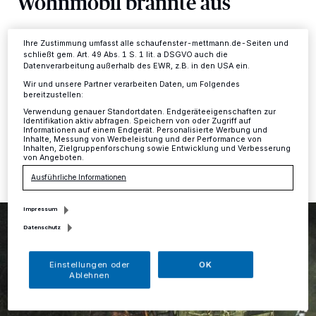
Wohnmobil brannte aus
Einstellungen oder Ablehnen am unteren Rand der Webseite klicken.
Ihre Einstellungen gelten innerhalb unseres Website. Weitere
Informationen finden Sie in unserer Datenschutzerklärung.
Kreis
·
Am späten Mittwochabend gegen 23.20 Uhr
Ihre Zustimmung umfasst alle schaufenster-mettmann.de-Seiten und
wurden Feuerwehr und Polizei in Hilden zur Karnaper
schließt gem. Art. 49 Abs. 1 S. 1 lit. a DSGVO auch die
Straße gerufen, weil dort in Höhe des Hauses Nr. 61
Datenverarbeitung außerhalb des EWR, z.B. in den USA ein.
ein am Fahrbahnrand geparktes Wohnmobil brannte.
Wir und unsere Partner verarbeiten Daten, um Folgendes
bereitzustellen:
Verwendung genauer Standortdaten. Endgeräteeigenschaften zur
Identifikation aktiv abfragen. Speichern von oder Zugriff auf
Informationen auf einem Endgerät. Personalisierte Werbung und
28.07.2016 , 10:57 Uhr
Eine Minute Lesezeit
Inhalte, Messung von Werbeleistung und der Performance von
Inhalten, Zielgruppenforschung sowie Entwicklung und Verbesserung
von Angeboten.
Ausführliche Informationen
Impressum
Datenschutz
Einstellungen oder
OK
Ablehnen