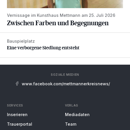
Vernissage im Kunsthaus Mettmann am 25. Juli 2026
Zwischen Farben und Begegnungen
Bauspielplatz
Eine verborgene Siedlung entsteht
Eine verborgene Siedlung entsteht
SOZIALE MEDIEN
www.facebook.com/mettmannerkreisnews/
SERVICES
VERLAG
Inserieren
Mediadaten
Trauerportal
Team