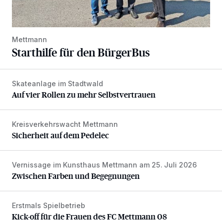
Mettmann
Starthilfe für den BürgerBus
Skateanlage im Stadtwald
Auf vier Rollen zu mehr Selbstvertrauen
Auf vier Rollen zu mehr Selbstvertrauen
Kreisverkehrswacht Mettmann
Sicherheit auf dem Pedelec
Sicherheit auf dem Pedelec
Vernissage im Kunsthaus Mettmann am 25. Juli 2026
Zwischen Farben und Begegnungen
Zwischen Farben und Begegnungen
Erstmals Spielbetrieb
Kick-off für die Frauen des FC Mettmann 08
Kick-off für die Frauen des FC Mettmann 08