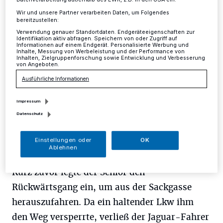
Wir und unsere Partner verarbeiten Daten, um Folgendes
Kreis
·
Am Montag wurde ein 72-jähriger Mann an der
bereitzustellen:
Klosterstraße in Langenfeld-Richrath um 9 Uhr von
Verwendung genauer Standortdaten. Endgeräteeigenschaften zur
seinem eigenen Jaguar überrollt und schwer verletzt.
Identifikation aktiv abfragen. Speichern von oder Zugriff auf
Informationen auf einem Endgerät. Personalisierte Werbung und
Inhalte, Messung von Werbeleistung und der Performance von
Inhalten, Zielgruppenforschung sowie Entwicklung und Verbesserung
von Angeboten.
26.07.2016 , 14:53 Uhr
Eine Minute Lesezeit
Ausführliche Informationen
Impressum
Datenschutz
Einstellungen oder
OK
Ablehnen
Kurz zuvor legte der Senior den
Rückwärtsgang ein, um aus der Sackgasse
herauszufahren. Da ein haltender Lkw ihm
den Weg versperrte, verließ der Jaguar-Fahrer