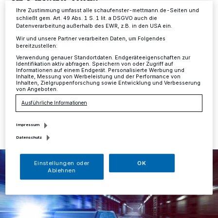
in Shisha-Bars
Ihre Zustimmung umfasst alle schaufenster-mettmann.de-Seiten und
schließt gem. Art. 49 Abs. 1 S. 1 lit. a DSGVO auch die
Kreis
·
In Mettmann hat die Polizei im Rahmen des
Datenverarbeitung außerhalb des EWR, z.B. in den USA ein.
„Projekt zOOm" am Freitag, 7. Juni, einen
Wir und unsere Partner verarbeiten Daten, um Folgendes
behördenübergreifenden Kontrolleinsatz mit
bereitzustellen:
Einsatzkräften des Ordnungsamtes der Stadt Mettmann
Verwendung genauer Standortdaten. Endgeräteeigenschaften zur
durchgeführt.
Identifikation aktiv abfragen. Speichern von oder Zugriff auf
Informationen auf einem Endgerät. Personalisierte Werbung und
Inhalte, Messung von Werbeleistung und der Performance von
Inhalten, Zielgruppenforschung sowie Entwicklung und Verbesserung
von Angeboten.
Ausführliche Informationen
10.06.2024 , 13:34 Uhr
Eine Minute Lesezeit
Impressum
Datenschutz
Einstellungen oder
OK
Ablehnen