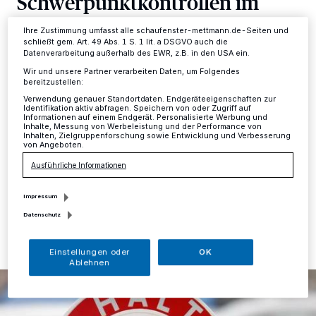
Schwerpunktkontrollen im
Ihre Einstellungen gelten innerhalb unseres Website. Weitere
Informationen finden Sie in unserer Datenschutzerklärung.
Straßenverkehr
Ihre Zustimmung umfasst alle schaufenster-mettmann.de-Seiten und
schließt gem. Art. 49 Abs. 1 S. 1 lit. a DSGVO auch die
Datenverarbeitung außerhalb des EWR, z.B. in den USA ein.
Kreis
·
Vergangene Woche hat die Kreispolizeibehörde
Wir und unsere Partner verarbeiten Daten, um Folgendes
Mettmann einen Schwerpunkteinsatz zur
bereitzustellen:
Verkehrssicherheit von Fußgängerinnen und
Verwendung genauer Standortdaten. Endgeräteeigenschaften zur
Fußgängern sowie von Fahrradfahrerinnen und
Identifikation aktiv abfragen. Speichern von oder Zugriff auf
Fahrradfahrern im öffentlichen Straßenverkehr in
Informationen auf einem Endgerät. Personalisierte Werbung und
Inhalte, Messung von Werbeleistung und der Performance von
ausgewählten Städten des Kreises Mettmann
Inhalten, Zielgruppenforschung sowie Entwicklung und Verbesserung
von Angeboten.
durchgeführt.
Ausführliche Informationen
Impressum
27.05.2024 , 12:44 Uhr
Eine Minute Lesezeit
Datenschutz
Einstellungen oder
OK
Ablehnen