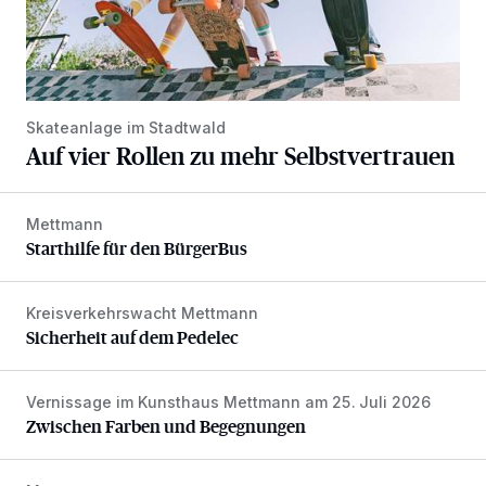
Skateanlage im Stadtwald
Auf vier Rollen zu mehr Selbstvertrauen
Mettmann
Starthilfe für den BürgerBus
Starthilfe für den BürgerBus
Kreisverkehrswacht Mettmann
Sicherheit auf dem Pedelec
Sicherheit auf dem Pedelec
Vernissage im Kunsthaus Mettmann am 25. Juli 2026
Zwischen Farben und Begegnungen
Zwischen Farben und Begegnungen