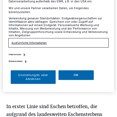
Datenverarbeitung außerhalb des EWR, z.B. in den USA ein.
Kreis
·
Die untere Naturschutzbehörde des Kreises
Wir und unsere Partner verarbeiten Daten, um Folgendes
Mettmann teilt mit, dass aus Gründen der
bereitzustellen:
Verkehrssicherung in den nächsten Wochen im
Verwendung genauer Standortdaten. Endgeräteeigenschaften zur
Neandertal Bäume gefällt werden müssen. Gefällt wird
Identifikation aktiv abfragen. Speichern von oder Zugriff auf
in Bereichen vom Museumsparkplatz bis zur
Informationen auf einem Endgerät. Personalisierte Werbung und
Inhalte, Messung von Werbeleistung und der Performance von
Steinzeitwerkstatt, bei Bracken in Gruiten und im
Inhalten, Zielgruppenforschung sowie Entwicklung und Verbesserung
Umfeld der Kläranlage bei Gruiten.
von Angeboten.
Ausführliche Informationen
Impressum
18.01.2019 , 09:53 Uhr
Eine Minute Lesezeit
Datenschutz
Einstellungen oder
OK
Ablehnen
In erster Linie sind Eschen betroffen, die
aufgrund des landesweiten Eschensterbens