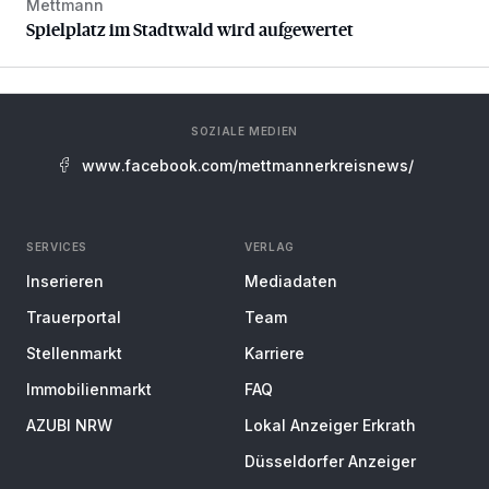
Mettmann
Spielplatz im Stadtwald wird aufgewertet
Spielplatz im Stadtwald wird aufgewertet
SOZIALE MEDIEN
www.facebook.com/mettmannerkreisnews/
SERVICES
VERLAG
Inserieren
Mediadaten
Trauerportal
Team
Stellenmarkt
Karriere
Immobilienmarkt
FAQ
AZUBI NRW
Lokal Anzeiger Erkrath
Düsseldorfer Anzeiger