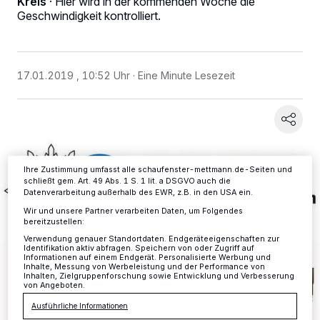
Kreis
·
Hier wird in der kommenden Woche die
Geschwindigkeit kontrolliert.
Wir und unsere
-Partner speichern und greifen auf
218
personenbezogene Daten wie Browserdaten oder eindeutige
Kennungen auf Ihrem Gerät zu. Durch Auswahl von OK aktivieren Sie
Tracking-Technologien für die unter „Wir und unsere Partner
verarbeiten Daten, um Ihnen Dienste bereitzustellen“ aufgeführten
17.01.2019 , 10:52 Uhr
Eine Minute Lesezeit
Zwecke. Wenn Tracker deaktiviert sind, sind manche Inhalte und
Anzeigen möglicherweise nicht mehr so relevant für Sie. Sie können
dieses Menü jederzeit wieder aufrufen, um Ihre Einstellungen zu
ändern oder Ihre Einwilligung zu widerrufen, indem Sie auf den Link
Einstellungen oder Ablehnen am unteren Rand der Webseite klicken.
Ihre Einstellungen gelten innerhalb unseres Website. Weitere
Informationen finden Sie in unserer Datenschutzerklärung.
Ihre Zustimmung umfasst alle schaufenster-mettmann.de-Seiten und
schließt gem. Art. 49 Abs. 1 S. 1 lit. a DSGVO auch die
Datenverarbeitung außerhalb des EWR, z.B. in den USA ein.
Wir und unsere Partner verarbeiten Daten, um Folgendes
bereitzustellen:
Verwendung genauer Standortdaten. Endgeräteeigenschaften zur
Identifikation aktiv abfragen. Speichern von oder Zugriff auf
Informationen auf einem Endgerät. Personalisierte Werbung und
Inhalte, Messung von Werbeleistung und der Performance von
Inhalten, Zielgruppenforschung sowie Entwicklung und Verbesserung
von Angeboten.
Ausführliche Informationen