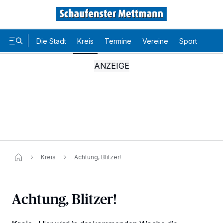
Die Stadt
Kreis
Termine
Vereine
Sport
Karr
Kreis
Achtung, Blitzer!
Achtung, Blitzer!