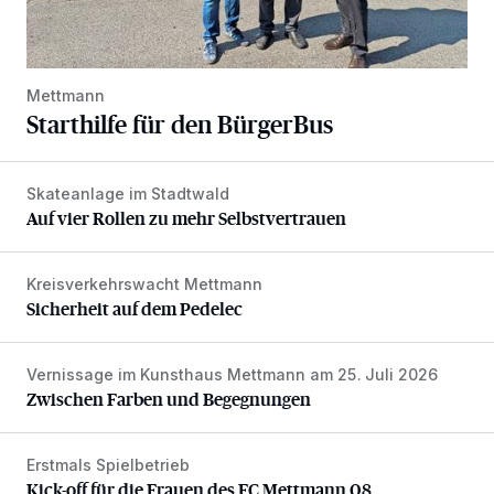
Mettmann
Starthilfe für den BürgerBus
Skateanlage im Stadtwald
Auf vier Rollen zu mehr Selbstvertrauen
Auf vier Rollen zu mehr Selbstvertrauen
Kreisverkehrswacht Mettmann
Sicherheit auf dem Pedelec
Sicherheit auf dem Pedelec
Vernissage im Kunsthaus Mettmann am 25. Juli 2026
Zwischen Farben und Begegnungen
Zwischen Farben und Begegnungen
Erstmals Spielbetrieb
Kick-off für die Frauen des FC Mettmann 08
Kick-off für die Frauen des FC Mettmann 08