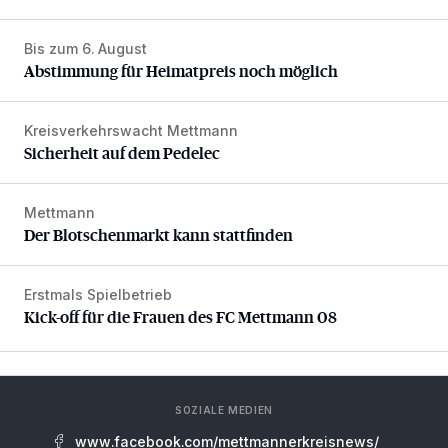
Bis zum 6. August
Abstimmung für Heimatpreis noch möglich
Abstimmung für Heimatpreis noch möglich
Kreisverkehrswacht Mettmann
Sicherheit auf dem Pedelec
Sicherheit auf dem Pedelec
Mettmann
Der Blotschenmarkt kann stattfinden
Der Blotschenmarkt kann stattfinden
Erstmals Spielbetrieb
Kick-off für die Frauen des FC Mettmann 08
Kick-off für die Frauen des FC Mettmann 08
SOZIALE MEDIEN
www.facebook.com/mettmannerkreisnews/