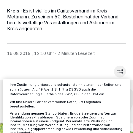
Kreis
·
Es ist viel los im Caritasverband im Kreis
Mettmann. Zu seinem 50. Bestehen hat der Verband
bereits vielfältige Veranstaltungen und Aktionen im
Wir und unsere
-Partner speichern und greifen auf
218
Kreis angeboten.
personenbezogene Daten wie Browserdaten oder eindeutige
Kennungen auf Ihrem Gerät zu. Durch Auswahl von OK aktivieren Sie
Tracking-Technologien für die unter „Wir und unsere Partner
verarbeiten Daten, um Ihnen Dienste bereitzustellen“ aufgeführten
Zwecke. Wenn Tracker deaktiviert sind, sind manche Inhalte und
16.08.2019 , 12:10 Uhr
2 Minuten Lesezeit
Anzeigen möglicherweise nicht mehr so relevant für Sie. Sie können
dieses Menü jederzeit wieder aufrufen, um Ihre Einstellungen zu
ändern oder Ihre Einwilligung zu widerrufen, indem Sie auf den Link
Einstellungen oder Ablehnen am unteren Rand der Webseite klicken.
Ihre Einstellungen gelten innerhalb unseres Website. Weitere
Informationen finden Sie in unserer Datenschutzerklärung.
Ihre Zustimmung umfasst alle schaufenster-mettmann.de-Seiten und
schließt gem. Art. 49 Abs. 1 S. 1 lit. a DSGVO auch die
Datenverarbeitung außerhalb des EWR, z.B. in den USA ein.
Wir und unsere Partner verarbeiten Daten, um Folgendes
bereitzustellen:
Verwendung genauer Standortdaten. Endgeräteeigenschaften zur
Identifikation aktiv abfragen. Speichern von oder Zugriff auf
Informationen auf einem Endgerät. Personalisierte Werbung und
Inhalte, Messung von Werbeleistung und der Performance von
Inhalten, Zielgruppenforschung sowie Entwicklung und Verbesserung
von Angeboten.