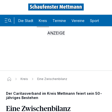
Die Stadt
Kreis
Termine
Vereine
Sport
Karr
Kreis
Eine Zwischenbilanz
Der Caritasverband im Kreis Mettmann feiert sein 50-
jähriges Bestehen
Eine Zwischenbilanz