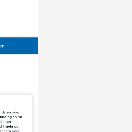
en
erdaten oder
chnologien für
führten
cht mehr so
 ändern oder