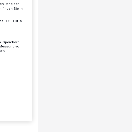
ren Rand der
 finden Sie in
 1 S. 1 lit. a
n. Speichern
, Messung von
 und