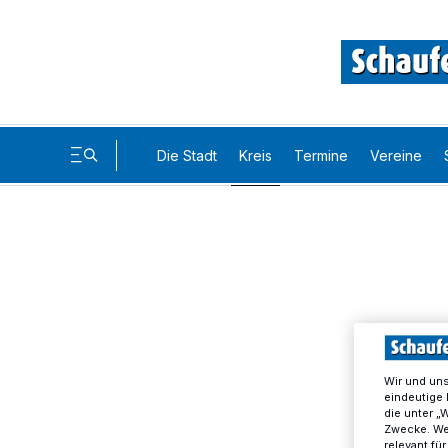
Die Stadt
Kreis
Termine
Vereine
Wir und un
eindeutige 
die unter „
Zwecke. Wen
relevant fü