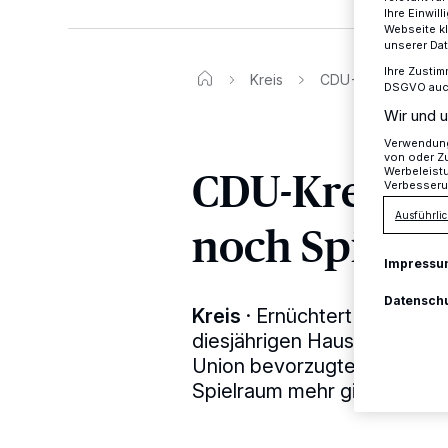
Ihre Einwil
Webseite kl
unserer Da
Ihre Zustim
Kreis
CDU-Kreistagsfrakti
DSGVO auch 
Wir und u
Verwendung 
von oder Zu
CDU-Kreista
Werbeleist
Verbesseru
Ausführlic
noch Spielrä
Impressu
Datensch
Kreis
·
Ernüchtert mussten 
diesjährigen Haushaltsklausu
Union bevorzugte gestaltend
Spielraum mehr gibt.