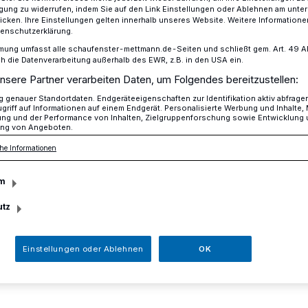
ligung zu widerrufen, indem Sie auf den Link Einstellungen oder Ablehnen am unte
icken. Ihre Einstellungen gelten innerhalb unseres Website. Weitere Informationen
tenschutzerklärung.
mung umfasst alle schaufenster-mettmann.de-Seiten und schließt gem. Art. 49 Abs.
on: Kaum noch Spielräume für die Politik
die Datenverarbeitung außerhalb des EWR, z.B. in den USA ein.
nsere Partner verarbeiten Daten, um Folgendes bereitzustellen:
genauer Standortdaten. Endgeräteeigenschaften zur Identifikation aktiv abfrage
griff auf Informationen auf einem Endgerät. Personalisierte Werbung und Inhalte
gsfraktion: Kaum
ung und der Performance von Inhalten, Zielgruppenforschung sowie Entwicklung
ng von Angeboten.
he Informationen
ume für die Politik
m
utz
die CDU Kreistagabgeordneten auf ihrer
r feststellen, dass es für eine von der
e Kreispolitik so gut wie keinen
Einstellungen oder Ablehnen
OK