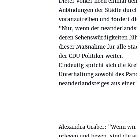
Dieter Völker noch einmal den
Anbindungen der Städte durch
voranzutreiben und fordert die
"Nur, wenn der neanderlandst
deren Sehenswürdigkeiten führ
dieser Maßnahme für alle Städ
der CDU Politiker weiter.
Eindeutig spricht sich die Kre
Unterhaltung sowohl des Pan
neanderlandsteiges aus einer
Alexandra Gräber: "Wenn wir 
pflegen und hegen, sind die 