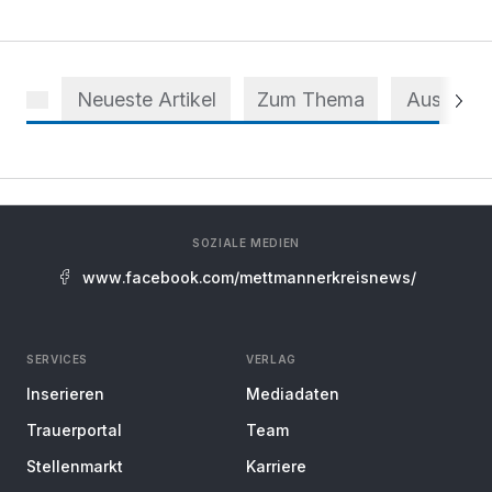
Neueste Artikel
Zum Thema
Aus dem 
SOZIALE MEDIEN
www.facebook.com/mettmannerkreisnews/
SERVICES
VERLAG
Inserieren
Mediadaten
Trauerportal
Team
Stellenmarkt
Karriere