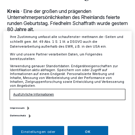
Zwecke. Wenn Tracker deaktiviert sind, sind manche Inhalte und
Anzeigen möglicherweise nicht mehr so relevant für Sie. Sie können
dieses Menü jederzeit wieder aufrufen, um Ihre Einstellungen zu
Kreis
·
Eine der großen und prägenden
ändern oder Ihre Einwilligung zu widerrufen, indem Sie auf den Link
Unternehmerpersönlichkeiten des Rheinlands feierte
Einstellungen oder Ablehnen am unteren Rand der Webseite klicken.
runden Geburtstag. Friedhelm Schaffrath wurde gestern
Ihre Einstellungen gelten innerhalb unseres Website. Weitere
80 Jahre alt.
Informationen finden Sie in unserer Datenschutzerklärung.
Ihre Zustimmung umfasst alle schaufenster-mettmann.de-Seiten und
schließt gem. Art. 49 Abs. 1 S. 1 lit. a DSGVO auch die
Datenverarbeitung außerhalb des EWR, z.B. in den USA ein.
08.10.2014 , 06:36 Uhr
2 Minuten Lesezeit
Wir und unsere Partner verarbeiten Daten, um Folgendes
bereitzustellen:
Verwendung genauer Standortdaten. Endgeräteeigenschaften zur
Identifikation aktiv abfragen. Speichern von oder Zugriff auf
Informationen auf einem Endgerät. Personalisierte Werbung und
Inhalte, Messung von Werbeleistung und der Performance von
Inhalten, Zielgruppenforschung sowie Entwicklung und Verbesserung
von Angeboten.
Ausführliche Informationen
Impressum
Datenschutz
Vom Lampen- und Leuchtengeschäft in
Mönchengladbach hat er die Schaffrath
Einstellungen oder
OK