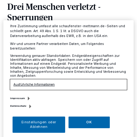
Drei Menschen verletzt -
ändern oder Ihre Einwilligung zu widerrufen, indem Sie auf den Link
Einstellungen oder Ablehnen am unteren Rand der Webseite klicken.
Sperrungen
Ihre Einstellungen gelten innerhalb unseres Website. Weitere
Informationen finden Sie in unserer Datenschutzerklärung.
Ihre Zustimmung umfasst alle schaufenster-mettmann.de-Seiten und
schließt gem. Art. 49 Abs. 1 S. 1 lit. a DSGVO auch die
Kreis
·
Insgesamt 17 Verkehrsunfälle ereigneten sich
Datenverarbeitung außerhalb des EWR, z.B. in den USA ein.
heute Morgen binnen weniger Stunden auf der A 535
zwischen Velbert und Wuppertal. Hierbei entstand ein
Wir und unsere Partner verarbeiten Daten, um Folgendes
bereitzustellen:
Sachschaden von mindestens 150.000 Euro und drei
Verwendung genauer Standortdaten. Endgeräteeigenschaften zur
Menschen wurden verletzt.
Identifikation aktiv abfragen. Speichern von oder Zugriff auf
Informationen auf einem Endgerät. Personalisierte Werbung und
Inhalte, Messung von Werbeleistung und der Performance von
Inhalten, Zielgruppenforschung sowie Entwicklung und Verbesserung
von Angeboten.
03.12.2014 , 13:21 Uhr
Eine Minute Lesezeit
Ausführliche Informationen
Impressum
Datenschutz
Einstellungen oder
OK
Ablehnen