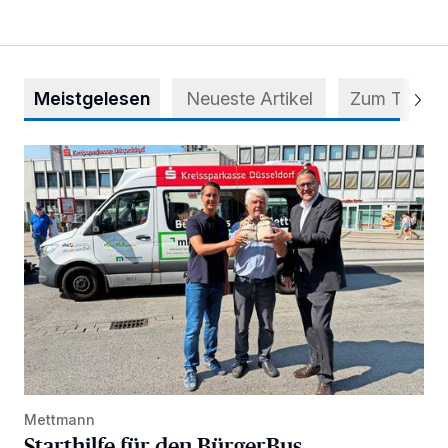
Meistgelesen
Neueste Artikel
Zum Thema
Starthilfe für den BürgerBus
Mettmann
Starthilfe für den BürgerBus