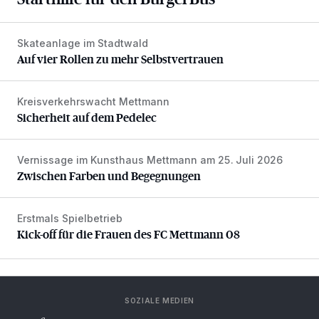
Skateanlage im Stadtwald
Auf vier Rollen zu mehr Selbstvertrauen
Auf vier Rollen zu mehr Selbstvertrauen
Kreisverkehrswacht Mettmann
Sicherheit auf dem Pedelec
Sicherheit auf dem Pedelec
Vernissage im Kunsthaus Mettmann am 25. Juli 2026
Zwischen Farben und Begegnungen
Zwischen Farben und Begegnungen
Erstmals Spielbetrieb
Kick-off für die Frauen des FC Mettmann 08
Kick-off für die Frauen des FC Mettmann 08
SOZIALE MEDIEN