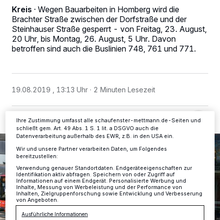
Kreis
·
Wegen Bauarbeiten in Homberg wird die
Brachter Straße zwischen der Dorfstraße und der
Wir und unsere
-Partner speichern und greifen auf
218
Steinhauser Straße gesperrt - von Freitag, 23. August,
personenbezogene Daten wie Browserdaten oder eindeutige
20 Uhr, bis Montag, 26. August, 5 Uhr. Davon
Kennungen auf Ihrem Gerät zu. Durch Auswahl von OK aktivieren Sie
Tracking-Technologien für die unter „Wir und unsere Partner
betroffen sind auch die Buslinien 748, 761 und 771.
verarbeiten Daten, um Ihnen Dienste bereitzustellen“ aufgeführten
Zwecke. Wenn Tracker deaktiviert sind, sind manche Inhalte und
Anzeigen möglicherweise nicht mehr so relevant für Sie. Sie können
dieses Menü jederzeit wieder aufrufen, um Ihre Einstellungen zu
ändern oder Ihre Einwilligung zu widerrufen, indem Sie auf den Link
19.08.2019 , 13:13 Uhr
2 Minuten Lesezeit
Einstellungen oder Ablehnen am unteren Rand der Webseite klicken.
Ihre Einstellungen gelten innerhalb unseres Website. Weitere
Informationen finden Sie in unserer Datenschutzerklärung.
Ihre Zustimmung umfasst alle schaufenster-mettmann.de-Seiten und
schließt gem. Art. 49 Abs. 1 S. 1 lit. a DSGVO auch die
Datenverarbeitung außerhalb des EWR, z.B. in den USA ein.
Wir und unsere Partner verarbeiten Daten, um Folgendes
bereitzustellen:
Verwendung genauer Standortdaten. Endgeräteeigenschaften zur
Identifikation aktiv abfragen. Speichern von oder Zugriff auf
Informationen auf einem Endgerät. Personalisierte Werbung und
Inhalte, Messung von Werbeleistung und der Performance von
Inhalten, Zielgruppenforschung sowie Entwicklung und Verbesserung
von Angeboten.
Ausführliche Informationen