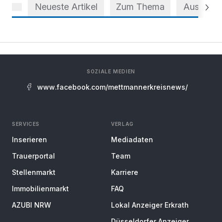
Neueste Artikel
Zum Thema
Aus dem 
SOZIALE MEDIEN
www.facebook.com/mettmannerkreisnews/
SERVICES
VERLAG
Inserieren
Mediadaten
Trauerportal
Team
Stellenmarkt
Karriere
Immobilienmarkt
FAQ
AZUBI NRW
Lokal Anzeiger Erkrath
Düsseldorfer Anzeiger