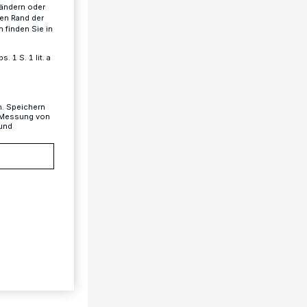
 ändern oder
ren Rand der
 finden Sie in
 1 S. 1 lit. a
n. Speichern
, Messung von
 und