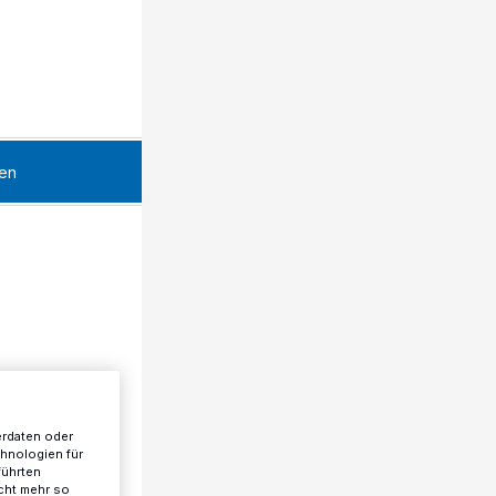
en
erdaten oder
chnologien für
führten
cht mehr so