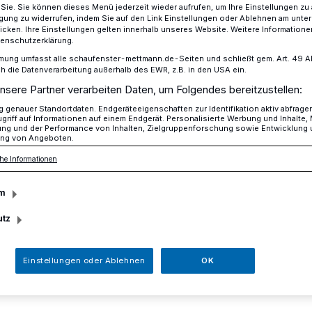
r Sie. Sie können dieses Menü jederzeit wieder aufrufen, um Ihre Einstellungen zu
ligung zu widerrufen, indem Sie auf den Link Einstellungen oder Ablehnen am unte
icken. Ihre Einstellungen gelten innerhalb unseres Website. Weitere Informationen
tenschutzerklärung.
n fünf Berufen
mung umfasst alle schaufenster-mettmann.de-Seiten und schließt gem. Art. 49 Abs.
die Datenverarbeitung außerhalb des EWR, z.B. in den USA ein.
nsere Partner verarbeiten Daten, um Folgendes bereitzustellen:
erufliche Perspektiven
genauer Standortdaten. Endgeräteeigenschaften zur Identifikation aktiv abfrage
griff auf Informationen auf einem Endgerät. Personalisierte Werbung und Inhalte
ung und der Performance von Inhalten, Zielgruppenforschung sowie Entwicklung
ende in fünf
ng von Angeboten.
he Informationen
m
utz
etzt bei der Kreisverwaltung ihre
mmen mit den jungen Leuten, die
Einstellungen oder Ablehnen
OK
ritte Ausbildungsjahr gehen, beschäftigt
.