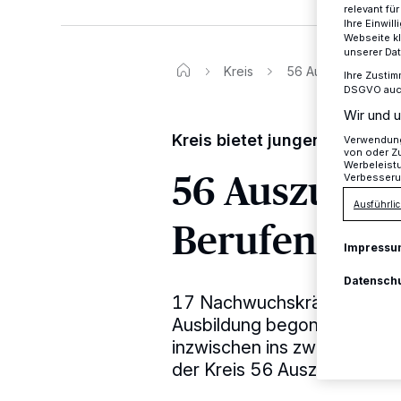
relevant fü
Ihre Einwil
Webseite kl
unserer Da
Kreis
56 Auszubildende i
Ihre Zustim
DSGVO auch 
Wir und u
Kreis bietet jungen Leuten b
Verwendung 
von oder Zu
Werbeleist
56 Auszubild
Verbesseru
Ausführlic
Berufen
Impressu
Datensch
17 Nachwuchskräfte haben j
Ausbildung begonnen. Zusa
inzwischen ins zweite oder d
der Kreis 56 Auszubildende