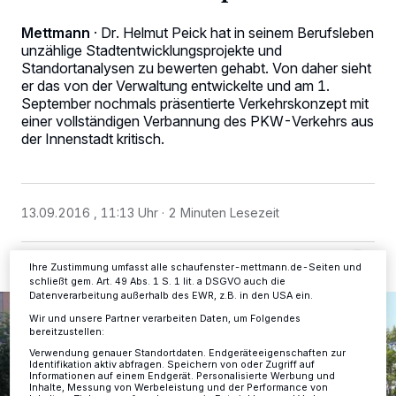
Mettmann
·
Dr. Helmut Peick hat in seinem Berufsleben
unzählige Stadtentwicklungsprojekte und
Standortanalysen zu bewerten gehabt. Von daher sieht
er das von der Verwaltung entwickelte und am 1.
Wir und unsere
-Partner speichern und greifen auf
218
September nochmals präsentierte Verkehrskonzept mit
personenbezogene Daten wie Browserdaten oder eindeutige
Kennungen auf Ihrem Gerät zu. Durch Auswahl von OK aktivieren Sie
einer vollständigen Verbannung des PKW-Verkehrs aus
Tracking-Technologien für die unter „Wir und unsere Partner
der Innenstadt kritisch.
verarbeiten Daten, um Ihnen Dienste bereitzustellen“ aufgeführten
Zwecke. Wenn Tracker deaktiviert sind, sind manche Inhalte und
Anzeigen möglicherweise nicht mehr so relevant für Sie. Sie können
dieses Menü jederzeit wieder aufrufen, um Ihre Einstellungen zu
ändern oder Ihre Einwilligung zu widerrufen, indem Sie auf den Link
13.09.2016 , 11:13 Uhr
2 Minuten Lesezeit
Einstellungen oder Ablehnen am unteren Rand der Webseite klicken.
Ihre Einstellungen gelten innerhalb unseres Website. Weitere
Informationen finden Sie in unserer Datenschutzerklärung.
Ihre Zustimmung umfasst alle schaufenster-mettmann.de-Seiten und
schließt gem. Art. 49 Abs. 1 S. 1 lit. a DSGVO auch die
Datenverarbeitung außerhalb des EWR, z.B. in den USA ein.
Wir und unsere Partner verarbeiten Daten, um Folgendes
bereitzustellen:
Verwendung genauer Standortdaten. Endgeräteeigenschaften zur
Identifikation aktiv abfragen. Speichern von oder Zugriff auf
Informationen auf einem Endgerät. Personalisierte Werbung und
Inhalte, Messung von Werbeleistung und der Performance von