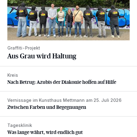
Graffiti-Projekt
Aus Grau wird Haltung
Kreis
Nach Betrug: Azubis der Diakonie hoffen auf Hilfe
Nach Betrug: Azubis der Diakonie hoffen auf Hilfe
Vernissage im Kunsthaus Mettmann am 25. Juli 2026
Zwischen Farben und Begegnungen
Zwischen Farben und Begegnungen
Tagesklinik
Was lange währt, wird endlich gut
Was lange währt, wird endlich gut