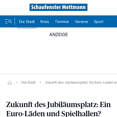
Die Stadt
Kreis
Termine
Vereine
Sport
Karr
Die Stadt
Zukunft des Jubiläumsplatz: Ein Euro-Läden un
Zukunft des Jubiläumsplatz: Ein
Euro-Läden und Spielhallen?