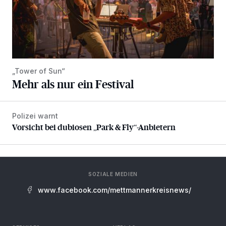
„Tower of Sun“
Mehr als nur ein Festival
Polizei warnt
Vorsicht bei dubiosen „Park & Fly“-Anbietern
Vorsicht bei dubiosen „Park & Fly“-Anbietern
SOZIALE MEDIEN
www.facebook.com/mettmannerkreisnews/