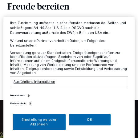
ändern oder Ihre Einwilligung zu widerrufen, indem Sie auf den Link
Freude bereiten
Einstellungen oder Ablehnen am unteren Rand der Webseite klicken.
Ihre Einstellungen gelten innerhalb unseres Website. Weitere
Informationen finden Sie in unserer Datenschutzerklärung.
Mettmann
·
Am 20. Dezember von 16 bis 18 Uhr
Ihre Zustimmung umfasst alle schaufenster-mettmann.de-Seiten und
findet die traditionelle Weihnachtsfeier des
schließt gem. Art. 49 Abs. 1 S. 1 lit. a DSGVO auch die
Datenverarbeitung außerhalb des EWR, z.B. in den USA ein.
Caritasverbandes für den Kreis Mettmann e.V. in der
Lutterbeckerstr. 30, in Mettmann, im Kaplan-Flintrop-
Wir und unsere Partner verarbeiten Daten, um Folgendes
Haus, statt.
bereitzustellen:
Verwendung genauer Standortdaten. Endgeräteeigenschaften zur
Identifikation aktiv abfragen. Speichern von oder Zugriff auf
Informationen auf einem Endgerät. Personalisierte Werbung und
Inhalte, Messung von Werbeleistung und der Performance von
Inhalten, Zielgruppenforschung sowie Entwicklung und Verbesserung
05.12.2024 , 15:18 Uhr
Eine Minute Lesezeit
von Angeboten.
Ausführliche Informationen
Impressum
Datenschutz
Einstellungen oder
OK
Ablehnen