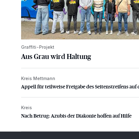
Graffiti-Projekt
Aus Grau wird Haltung
Kreis Mettmann
Appell für teilweise Freigabe des Seitenstreifens auf
Appell für teilweise Freigabe des Seitenstreifens auf 
Kreis
Nach Betrug: Azubis der Diakonie hoffen auf Hilfe
Nach Betrug: Azubis der Diakonie hoffen auf Hilfe