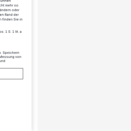
führten
cht mehr so
 ändern oder
ren Rand der
 finden Sie in
 1 S. 1 lit. a
n. Speichern
, Messung von
 und