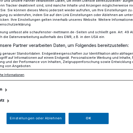
Wir und unsere Partner verarbeiten Daten, um Ihnen Dienste bereitzustellen“ aufge
n Tracker deaktiviert sind, sind manche Inhalte und Anzeigen möglicherweise ni
r Sie. Sie können dieses Menü jederzeit wieder aufrufen, um Ihre Einstellungen zu
ligung zu widerrufen, indem Sie auf den Link Einstellungen oder Ablehnen am unte
icken. Ihre Einstellungen gelten innerhalb unseres Website. Weitere Informationen
alität und kompetenter Service
tenschutzerklärung.
mung umfasst alle schaufenster-mettmann.de-Seiten und schließt gem. Art. 49 Abs.
die Datenverarbeitung außerhalb des EWR, z.B. in den USA ein.
nsere Partner verarbeiten Daten, um Folgendes bereitzustellen:
Qualität und
genauer Standortdaten. Endgeräteeigenschaften zur Identifikation aktiv abfrage
griff auf Informationen auf einem Endgerät. Personalisierte Werbung und Inhalte
ung und der Performance von Inhalten, Zielgruppenforschung sowie Entwicklung
ng von Angeboten.
 Service
he Informationen
m
um vom Service-Team von Gaza und
 jeden Technikfans einfach höher
utz
Einstellungen oder Ablehnen
OK