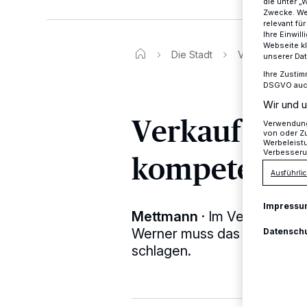
die unter „
Zwecke. Wen
relevant fü
Ihre Einwil
Webseite kl
Die Stadt
Verkauf von Qu
unserer Da
Ihre Zustim
DSGVO auch 
Wir und u
Verkauf von 
Verwendung 
von oder Zu
Werbeleist
Verbesseru
kompetenter
Ausführlic
Impressu
Mettmann
·
Im Verkaufsra
Werner muss das Herz eines
Datensch
schlagen.