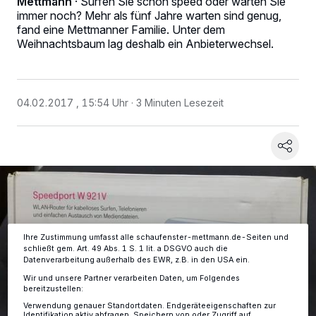
Mettmann
·
Surfen Sie schon speed oder warten Sie
immer noch? Mehr als fünf Jahre warten sind genug,
fand eine Mettmanner Familie. Unter dem
Weihnachtsbaum lag deshalb ein Anbieterwechsel.
Wir und unsere
-Partner speichern und greifen auf
218
04.02.2017 , 15:54 Uhr
3 Minuten Lesezeit
personenbezogene Daten wie Browserdaten oder eindeutige
Kennungen auf Ihrem Gerät zu. Durch Auswahl von OK aktivieren Sie
Tracking-Technologien für die unter „Wir und unsere Partner
verarbeiten Daten, um Ihnen Dienste bereitzustellen“ aufgeführten
Zwecke. Wenn Tracker deaktiviert sind, sind manche Inhalte und
Anzeigen möglicherweise nicht mehr so relevant für Sie. Sie können
dieses Menü jederzeit wieder aufrufen, um Ihre Einstellungen zu
ändern oder Ihre Einwilligung zu widerrufen, indem Sie auf den Link
Einstellungen oder Ablehnen am unteren Rand der Webseite klicken.
Ihre Einstellungen gelten innerhalb unseres Website. Weitere
Informationen finden Sie in unserer Datenschutzerklärung.
Ihre Zustimmung umfasst alle schaufenster-mettmann.de-Seiten und
schließt gem. Art. 49 Abs. 1 S. 1 lit. a DSGVO auch die
Datenverarbeitung außerhalb des EWR, z.B. in den USA ein.
Wir und unsere Partner verarbeiten Daten, um Folgendes
bereitzustellen:
Verwendung genauer Standortdaten. Endgeräteeigenschaften zur
Identifikation aktiv abfragen. Speichern von oder Zugriff auf