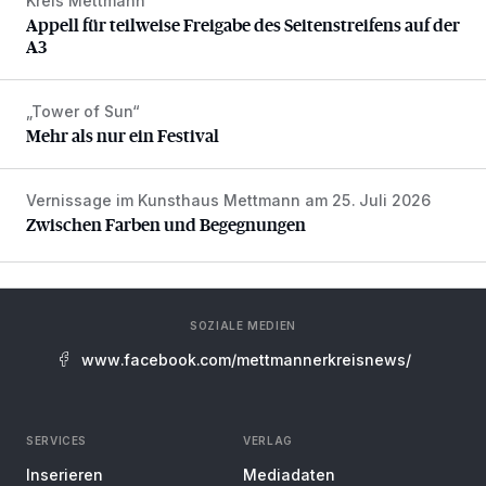
Kreis Mettmann
Appell für teilweise Freigabe des Seitenstreifens auf der A
Appell für teilweise Freigabe des Seitenstreifens auf der
A3
„Tower of Sun“
Mehr als nur ein Festival
Mehr als nur ein Festival
Vernissage im Kunsthaus Mettmann am 25. Juli 2026
Zwischen Farben und Begegnungen
Zwischen Farben und Begegnungen
SOZIALE MEDIEN
www.facebook.com/mettmannerkreisnews/
SERVICES
VERLAG
Inserieren
Mediadaten