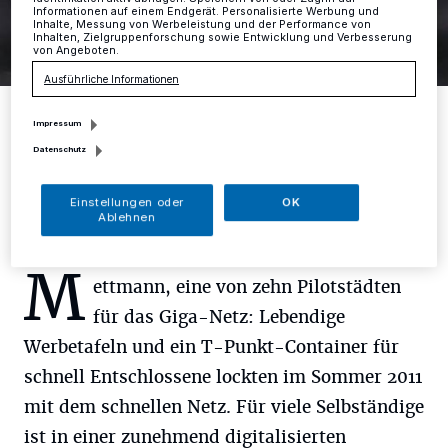
Informationen auf einem Endgerät. Personalisierte Werbung und
Inhalte, Messung von Werbeleistung und der Performance von
Inhalten, Zielgruppenforschung sowie Entwicklung und Verbesserung
von Angeboten.
Ausführliche Informationen
Originalverpackt: Der mehr als vier Jahre alte Speedport fiber der
Mettmanner Familie. Die Werbebotschaft ‚Erleben was verbindet‘
Impressum
hat sich für sie nicht erfüllt.
Datenschutz
Foto: RG
Einstellungen oder
OK
Ablehnen
M
ettmann, eine von zehn Pilotstädten
für das Giga-Netz: Lebendige
Werbetafeln und ein T-Punkt-Container für
schnell Entschlossene lockten im Sommer 2011
mit dem schnellen Netz. Für viele Selbständige
ist in einer zunehmend digitalisierten