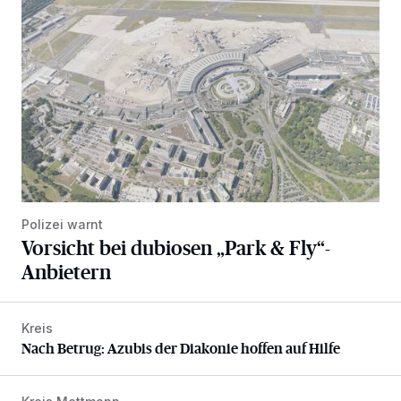
Polizei warnt
Vorsicht bei dubiosen „Park & Fly“-
Anbietern
Kreis
Nach Betrug: Azubis der Diakonie hoffen auf Hilfe
Nach Betrug: Azubis der Diakonie hoffen auf Hilfe