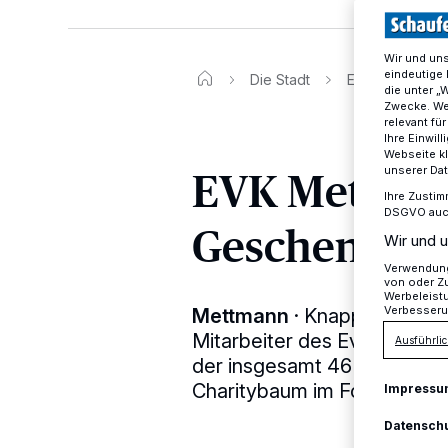
Wir und un
eindeutige 
Die Stadt
EVK Mettmann 
die unter „
Zwecke. Wen
relevant fü
Ihre Einwil
Webseite kl
EVK Mettman
unserer Da
Ihre Zustim
DSGVO auch 
Geschenke de
Wir und u
Verwendung 
von oder Zu
Werbeleist
Verbesseru
Mettmann
·
Knapp acht Woc
Mitarbeiter des Evangelisc
Ausführlic
der insgesamt 46 weihnach
Charitybaum im Foyer des 
Impressu
Datensch