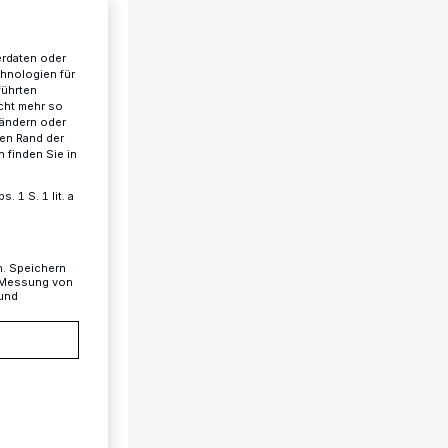
erdaten oder
chnologien für
führten
cht mehr so
 ändern oder
ren Rand der
 finden Sie in
 1 S. 1 lit. a
n. Speichern
, Messung von
 und