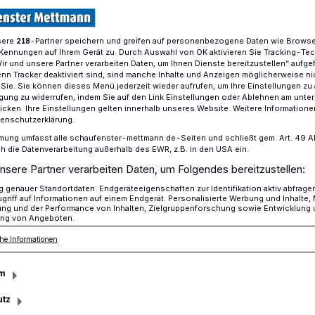
sere
-Partner speichern und greifen auf personenbezogene Daten wie Brows
218
Kennungen auf Ihrem Gerät zu. Durch Auswahl von OK aktivieren Sie Tracking-Te
übergibt Geschenke der Charity-Aktion
Wir und unsere Partner verarbeiten Daten, um Ihnen Dienste bereitzustellen“ aufge
n Tracker deaktiviert sind, sind manche Inhalte und Anzeigen möglicherweise ni
r Sie. Sie können dieses Menü jederzeit wieder aufrufen, um Ihre Einstellungen zu
ligung zu widerrufen, indem Sie auf den Link Einstellungen oder Ablehnen am unte
icken. Ihre Einstellungen gelten innerhalb unseres Website. Weitere Informationen
n übergibt
tenschutzerklärung.
mung umfasst alle schaufenster-mettmann.de-Seiten und schließt gem. Art. 49 Abs.
die Datenverarbeitung außerhalb des EWR, z.B. in den USA ein.
r Charity-Aktion
nsere Partner verarbeiten Daten, um Folgendes bereitzustellen:
genauer Standortdaten. Endgeräteeigenschaften zur Identifikation aktiv abfrage
griff auf Informationen auf einem Endgerät. Personalisierte Werbung und Inhalte
ung und der Performance von Inhalten, Zielgruppenforschung sowie Entwicklung
ng von Angeboten.
hen hatten Patienten, Besucher und
hen Krankenhauses Mettmann Zeit, einen
he Informationen
tlichen Geschenkanhänger vom
Krankenhauses zu nehmen.
m
utz