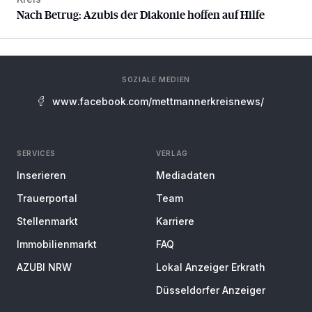
Nach Betrug: Azubis der Diakonie hoffen auf Hilfe
Nach Betrug: Azubis der Diakonie hoffen auf Hilfe
SOZIALE MEDIEN
www.facebook.com/mettmannerkreisnews/
SERVICES
VERLAG
Inserieren
Mediadaten
Trauerportal
Team
Stellenmarkt
Karriere
Immobilienmarkt
FAQ
AZUBI NRW
Lokal Anzeiger Erkrath
Düsseldorfer Anzeiger