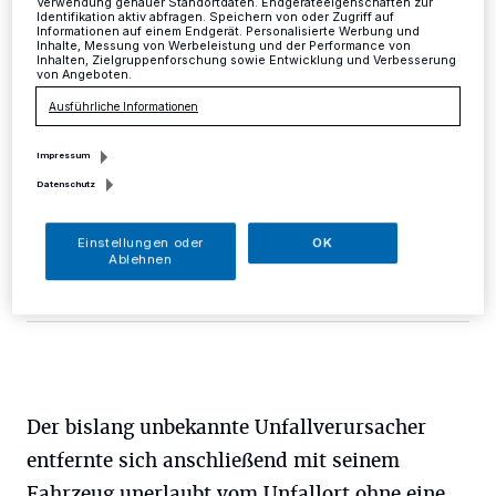
Verwendung genauer Standortdaten. Endgeräteeigenschaften zur
Identifikation aktiv abfragen. Speichern von oder Zugriff auf
Informationen auf einem Endgerät. Personalisierte Werbung und
Mettmann
·
In der Zeit zwischen Montag, 17 Uhr, und
Inhalte, Messung von Werbeleistung und der Performance von
Dienstag, 16.50 Uhr, wurde ein grauer BMW der 1er-
Inhalten, Zielgruppenforschung sowie Entwicklung und Verbesserung
von Angeboten.
Serie angefahren und dabei an der vorderen linken
Fahrzeugseite und an der Fahrertüre erheblich
Ausführliche Informationen
beschädigt.
Impressum
Datenschutz
03.02.2017 , 11:05 Uhr
Eine Minute Lesezeit
Einstellungen oder
OK
Ablehnen
Der bislang unbekannte Unfallverursacher
entfernte sich anschließend mit seinem
Fahrzeug unerlaubt vom Unfallort ohne eine