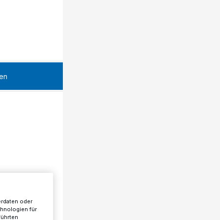
en
erdaten oder
chnologien für
führten