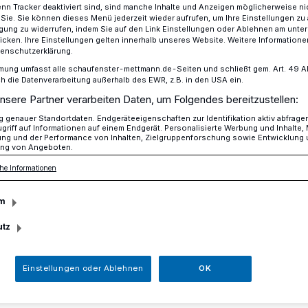
n Tracker deaktiviert sind, sind manche Inhalte und Anzeigen möglicherweise ni
r Sie. Sie können dieses Menü jederzeit wieder aufrufen, um Ihre Einstellungen zu
ligung zu widerrufen, indem Sie auf den Link Einstellungen oder Ablehnen am unte
icken. Ihre Einstellungen gelten innerhalb unseres Website. Weitere Informationen
tenschutzerklärung.
n Tür bei der GGS Am Neandertal war ein voller Erfolg
mung umfasst alle schaufenster-mettmann.de-Seiten und schließt gem. Art. 49 Abs.
die Datenverarbeitung außerhalb des EWR, z.B. in den USA ein.
nsere Partner verarbeiten Daten, um Folgendes bereitzustellen:
nen Tür bei der GGS
genauer Standortdaten. Endgeräteeigenschaften zur Identifikation aktiv abfrage
griff auf Informationen auf einem Endgerät. Personalisierte Werbung und Inhalte
ung und der Performance von Inhalten, Zielgruppenforschung sowie Entwicklung
ng von Angeboten.
l war ein voller
he Informationen
m
utz
Wetter fand am Samstag, 14. Oktober,
Einstellungen oder Ablehnen
OK
 offenen Tür an der Grundschule am