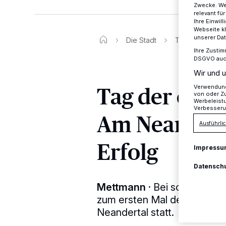
Zwecke. Wen
relevant fü
Ihre Einwil
Webseite kl
unserer Da
Die Stadt
Tag der offene
Ihre Zustim
DSGVO auch 
Wir und u
Tag der offe
Verwendung 
von oder Zu
Werbeleist
Verbesseru
Am Neanderta
Ausführlic
Erfolg
Impressu
Datensch
Mettmann
·
Bei schönstem 
zum ersten Mal der Tag der
Neandertal statt.