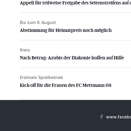
Appell für teilweise Freigabe des Seitenstreifens auf 
Bis zum 6. August
Abstimmung für Heimatpreis noch möglich
Abstimmung für Heimatpreis noch möglich
Kreis
Nach Betrug: Azubis der Diakonie hoffen auf Hilfe
Nach Betrug: Azubis der Diakonie hoffen auf Hilfe
Erstmals Spielbetrieb
Kick-off für die Frauen des FC Mettmann 08
Kick-off für die Frauen des FC Mettmann 08
www.facebo