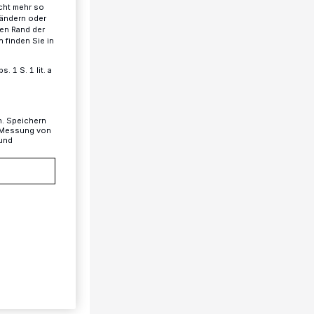
cht mehr so
 ändern oder
ren Rand der
 finden Sie in
 1 S. 1 lit. a
n. Speichern
, Messung von
 und