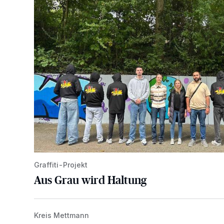
Graffiti-Projekt
Aus Grau wird Haltung
Kreis Mettmann
Appell für teilweise Freigabe des Seitenstreifens auf