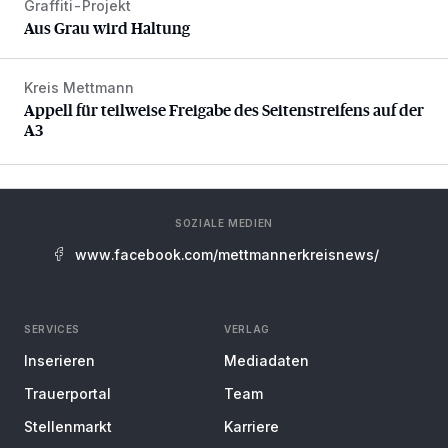
Graffiti-Projekt
Aus Grau wird Haltung
Aus Grau wird Haltung
Kreis Mettmann
Appell für teilweise Freigabe des Seitenstreifens auf der A
Appell für teilweise Freigabe des Seitenstreifens auf der
A3
SOZIALE MEDIEN
www.facebook.com/mettmannerkreisnews/
SERVICES
VERLAG
Inserieren
Mediadaten
Trauerportal
Team
Stellenmarkt
Karriere