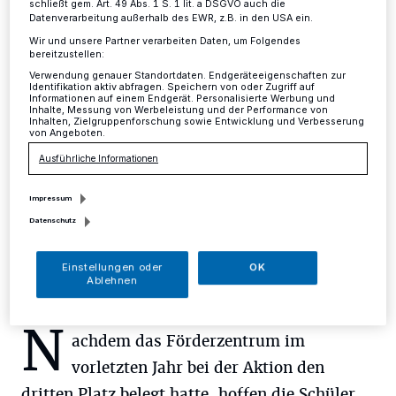
schließt gem. Art. 49 Abs. 1 S. 1 lit. a DSGVO auch die
Datenverarbeitung außerhalb des EWR, z.B. in den USA ein.
Mettmann
·
Am Donnerstag, 29. November
Wir und unsere Partner verarbeiten Daten, um Folgendes
veranstaltet die Schulsozialarbeiterin Claudia
bereitzustellen:
Sokolowski zum Welt-AIDS-Tages zum sechsten Mal
Verwendung genauer Standortdaten. Endgeräteeigenschaften zur
mit Schülern des Förderzentrums West (ehemals Erich-
Identifikation aktiv abfragen. Speichern von oder Zugriff auf
Informationen auf einem Endgerät. Personalisierte Werbung und
Kästner-Schule) eine Spendenaktion.
Inhalte, Messung von Werbeleistung und der Performance von
Inhalten, Zielgruppenforschung sowie Entwicklung und Verbesserung
von Angeboten.
Ausführliche Informationen
27.11.2018 , 11:48 Uhr
Eine Minute Lesezeit
Impressum
Datenschutz
Einstellungen oder
OK
Ablehnen
N
achdem das Förderzentrum im
vorletzten Jahr bei der Aktion den
dritten Platz belegt hatte, hoffen die Schüler