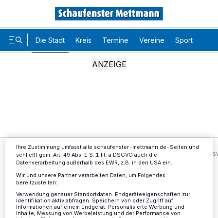
Die Stadt
Kreis
Termine
Vereine
Sport
Karr
Wir und unsere
-Partner speichern und greifen auf
218
personenbezogene Daten wie Browserdaten oder eindeutige
Kennungen auf Ihrem Gerät zu. Durch Auswahl von OK aktivieren Sie
Tracking-Technologien für die unter „Wir und unsere Partner
verarbeiten Daten, um Ihnen Dienste bereitzustellen“ aufgeführten
Zwecke. Wenn Tracker deaktiviert sind, sind manche Inhalte und
Anzeigen möglicherweise nicht mehr so relevant für Sie. Sie können
dieses Menü jederzeit wieder aufrufen, um Ihre Einstellungen zu
ändern oder Ihre Einwilligung zu widerrufen, indem Sie auf den Link
Einstellungen oder Ablehnen am unteren Rand der Webseite klicken.
Ihre Einstellungen gelten innerhalb unseres Website. Weitere
Informationen finden Sie in unserer Datenschutzerklärung.
Ihre Zustimmung umfasst alle schaufenster-mettmann.de-Seiten und
Die Stadt
Löffelbeckweg: Sperrung für den Durchgangs
schließt gem. Art. 49 Abs. 1 S. 1 lit. a DSGVO auch die
Datenverarbeitung außerhalb des EWR, z.B. in den USA ein.
Wir und unsere Partner verarbeiten Daten, um Folgendes
bereitzustellen:
Löffelbeckweg: Sperrung für
Verwendung genauer Standortdaten. Endgeräteeigenschaften zur
Identifikation aktiv abfragen. Speichern von oder Zugriff auf
den Durchgangsverkehr
Informationen auf einem Endgerät. Personalisierte Werbung und
Inhalte, Messung von Werbeleistung und der Performance von