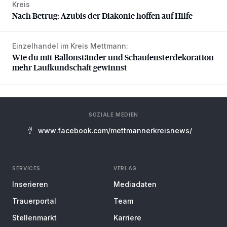
Kreis
Nach Betrug: Azubis der Diakonie hoffen auf Hilfe
Nach Betrug: Azubis der Diakonie hoffen auf Hilfe
Einzelhandel im Kreis Mettmann:
Wie du mit Ballonständer und Schaufensterdekoration meh
Wie du mit Ballonständer und Schaufensterdekoration
mehr Laufkundschaft gewinnst
SOZIALE MEDIEN
www.facebook.com/mettmannerkreisnews/
SERVICES
VERLAG
Inserieren
Mediadaten
Trauerportal
Team
Stellenmarkt
Karriere