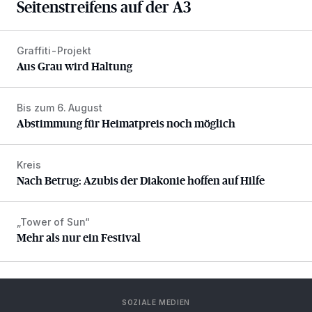
Seitenstreifens auf der A3
Graffiti-Projekt
Aus Grau wird Haltung
Aus Grau wird Haltung
Bis zum 6. August
Abstimmung für Heimatpreis noch möglich
Abstimmung für Heimatpreis noch möglich
Kreis
Nach Betrug: Azubis der Diakonie hoffen auf Hilfe
Nach Betrug: Azubis der Diakonie hoffen auf Hilfe
„Tower of Sun“
Mehr als nur ein Festival
Mehr als nur ein Festival
SOZIALE MEDIEN