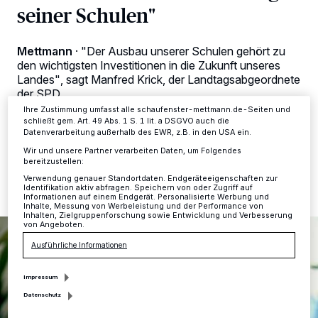
Tracking-Technologien für die unter „Wir und unsere Partner
seiner Schulen"
verarbeiten Daten, um Ihnen Dienste bereitzustellen“ aufgeführten
Zwecke. Wenn Tracker deaktiviert sind, sind manche Inhalte und
Anzeigen möglicherweise nicht mehr so relevant für Sie. Sie können
dieses Menü jederzeit wieder aufrufen, um Ihre Einstellungen zu
Mettmann
·
"Der Ausbau unserer Schulen gehört zu
ändern oder Ihre Einwilligung zu widerrufen, indem Sie auf den Link
den wichtigsten Investitionen in die Zukunft unseres
Einstellungen oder Ablehnen am unteren Rand der Webseite klicken.
Landes", sagt Manfred Krick, der Landtagsabgeordnete
Ihre Einstellungen gelten innerhalb unseres Website. Weitere
der SPD.
Informationen finden Sie in unserer Datenschutzerklärung.
Ihre Zustimmung umfasst alle schaufenster-mettmann.de-Seiten und
schließt gem. Art. 49 Abs. 1 S. 1 lit. a DSGVO auch die
Datenverarbeitung außerhalb des EWR, z.B. in den USA ein.
Wir und unsere Partner verarbeiten Daten, um Folgendes
27.04.2017 , 10:26 Uhr
Eine Minute Lesezeit
bereitzustellen:
Verwendung genauer Standortdaten. Endgeräteeigenschaften zur
Identifikation aktiv abfragen. Speichern von oder Zugriff auf
Informationen auf einem Endgerät. Personalisierte Werbung und
Inhalte, Messung von Werbeleistung und der Performance von
Inhalten, Zielgruppenforschung sowie Entwicklung und Verbesserung
von Angeboten.
Ausführliche Informationen
Impressum
Datenschutz