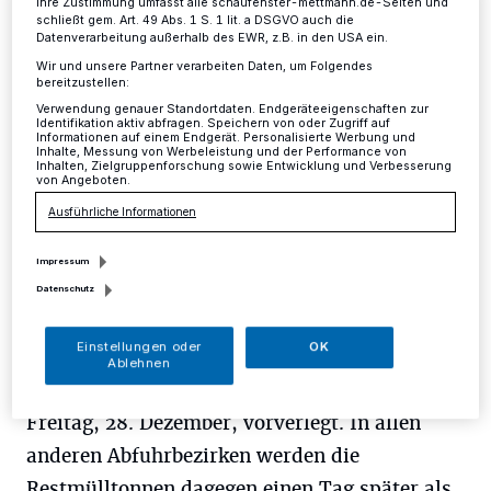
Ihre Zustimmung umfasst alle schaufenster-mettmann.de-Seiten und
schließt gem. Art. 49 Abs. 1 S. 1 lit. a DSGVO auch die
Mettmann
·
Wegen Silvester und Neujahr verschieben
Datenverarbeitung außerhalb des EWR, z.B. in den USA ein.
sich die Termine für die Müllabfuhr.
Wir und unsere Partner verarbeiten Daten, um Folgendes
bereitzustellen:
Verwendung genauer Standortdaten. Endgeräteeigenschaften zur
Identifikation aktiv abfragen. Speichern von oder Zugriff auf
Informationen auf einem Endgerät. Personalisierte Werbung und
20.12.2018 , 13:48 Uhr
Eine Minute Lesezeit
Inhalte, Messung von Werbeleistung und der Performance von
Inhalten, Zielgruppenforschung sowie Entwicklung und Verbesserung
von Angeboten.
Ausführliche Informationen
Impressum
Datenschutz
D
Einstellungen oder
OK
ie Leerung der Restmülltonnen im
Ablehnen
Abfuhrbezirk 11 wird von Silvester auf
Freitag, 28. Dezember, vorverlegt. In allen
anderen Abfuhrbezirken werden die
Restmülltonnen dagegen einen Tag später als