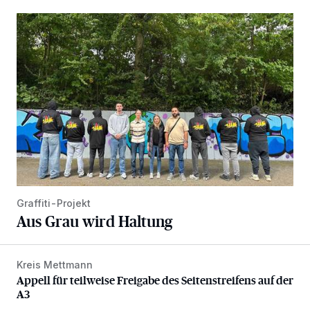
Aus Grau wird Haltung
Graffiti-Projekt
Aus Grau wird Haltung
Kreis Mettmann
Appell für teilweise Freigabe des Seitenstreifens auf der A
Appell für teilweise Freigabe des Seitenstreifens auf der
A3