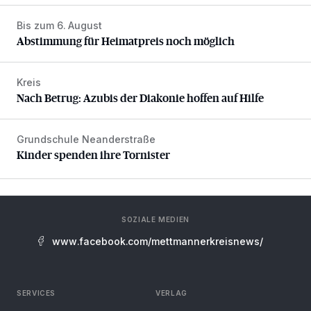
Bis zum 6. August
Abstimmung für Heimatpreis noch möglich
Abstimmung für Heimatpreis noch möglich
Kreis
Nach Betrug: Azubis der Diakonie hoffen auf Hilfe
Nach Betrug: Azubis der Diakonie hoffen auf Hilfe
Grundschule Neanderstraße
Kinder spenden ihre Tornister
Kinder spenden ihre Tornister
SOZIALE MEDIEN
www.facebook.com/mettmannerkreisnews/
SERVICES
VERLAG