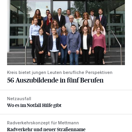
Kreis bietet jungen Leuten berufliche Perspektiven
56 Auszubildende in fünf Berufen
Netzausfall
Wo es im Notfall Hilfe gibt
Wo es im Notfall Hilfe gibt
Radverkehrskonzept für Mettmann
Radverkehr und neuer Straßenname
Radverkehr und neuer Straßenname