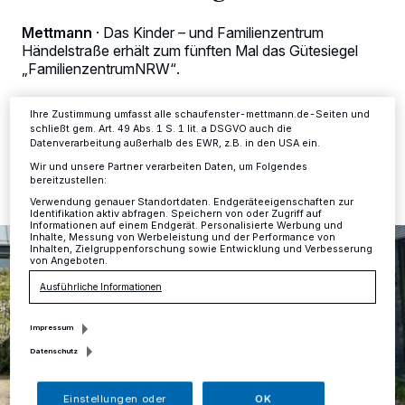
Zwecke. Wenn Tracker deaktiviert sind, sind manche Inhalte und
Anzeigen möglicherweise nicht mehr so relevant für Sie. Sie können
Mettmann
·
Das Kinder – und Familienzentrum
dieses Menü jederzeit wieder aufrufen, um Ihre Einstellungen zu
Händelstraße erhält zum fünften Mal das Gütesiegel
ändern oder Ihre Einwilligung zu widerrufen, indem Sie auf den Link
Einstellungen oder Ablehnen am unteren Rand der Webseite klicken.
„FamilienzentrumNRW“.
Ihre Einstellungen gelten innerhalb unseres Website. Weitere
Informationen finden Sie in unserer Datenschutzerklärung.
Ihre Zustimmung umfasst alle schaufenster-mettmann.de-Seiten und
schließt gem. Art. 49 Abs. 1 S. 1 lit. a DSGVO auch die
01.06.2023 , 14:08 Uhr
Eine Minute Lesezeit
Datenverarbeitung außerhalb des EWR, z.B. in den USA ein.
Wir und unsere Partner verarbeiten Daten, um Folgendes
bereitzustellen:
Verwendung genauer Standortdaten. Endgeräteeigenschaften zur
Identifikation aktiv abfragen. Speichern von oder Zugriff auf
Informationen auf einem Endgerät. Personalisierte Werbung und
Inhalte, Messung von Werbeleistung und der Performance von
Inhalten, Zielgruppenforschung sowie Entwicklung und Verbesserung
von Angeboten.
Ausführliche Informationen
Impressum
Datenschutz
Einstellungen oder
OK