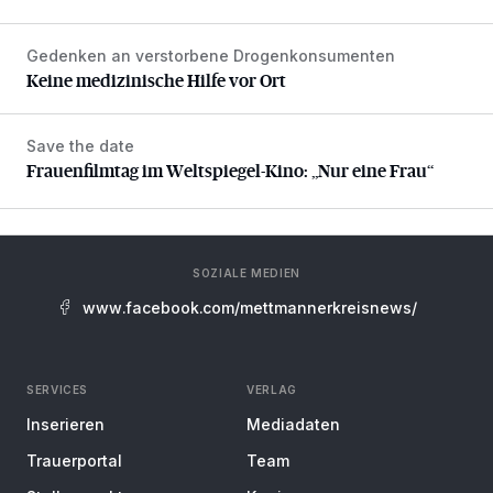
Gedenken an verstorbene Drogenkonsumenten
Keine medizinische Hilfe vor Ort
Keine medizinische Hilfe vor Ort
Save the date
Frauenfilmtag im Weltspiegel-Kino: „Nur eine Frau“
Frauenfilmtag im Weltspiegel-Kino: „Nur eine Frau“
SOZIALE MEDIEN
www.facebook.com/mettmannerkreisnews/
SERVICES
VERLAG
Inserieren
Mediadaten
Trauerportal
Team