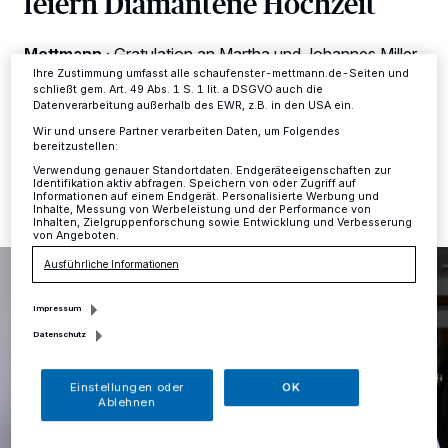
feiern Diamantene Hochzeit
Einstellungen oder Ablehnen am unteren Rand der Webseite klicken.
Ihre Einstellungen gelten innerhalb unseres Website. Weitere
Informationen finden Sie in unserer Datenschutzerklärung.
Mettmann
·
Gratulation an Martha und Johannes Miller
zur Diamantenen Hochzeit.
Ihre Zustimmung umfasst alle schaufenster-mettmann.de-Seiten und
schließt gem. Art. 49 Abs. 1 S. 1 lit. a DSGVO auch die
Datenverarbeitung außerhalb des EWR, z.B. in den USA ein.
Wir und unsere Partner verarbeiten Daten, um Folgendes
bereitzustellen:
02.05.2019 , 11:56 Uhr
Eine Minute Lesezeit
Verwendung genauer Standortdaten. Endgeräteeigenschaften zur
Identifikation aktiv abfragen. Speichern von oder Zugriff auf
Informationen auf einem Endgerät. Personalisierte Werbung und
Inhalte, Messung von Werbeleistung und der Performance von
Inhalten, Zielgruppenforschung sowie Entwicklung und Verbesserung
von Angeboten.
Ausführliche Informationen
Impressum
Datenschutz
Einstellungen oder
OK
Ablehnen