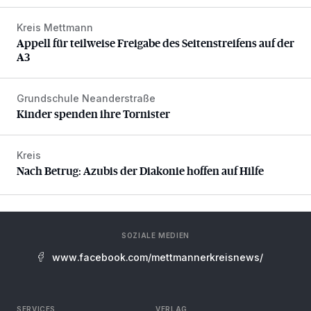
Kreis Mettmann
Appell für teilweise Freigabe des Seitenstreifens auf der A
Appell für teilweise Freigabe des Seitenstreifens auf der
A3
Grundschule Neanderstraße
Kinder spenden ihre Tornister
Kinder spenden ihre Tornister
Kreis
Nach Betrug: Azubis der Diakonie hoffen auf Hilfe
Nach Betrug: Azubis der Diakonie hoffen auf Hilfe
SOZIALE MEDIEN
www.facebook.com/mettmannerkreisnews/
SERVICES
VERLAG